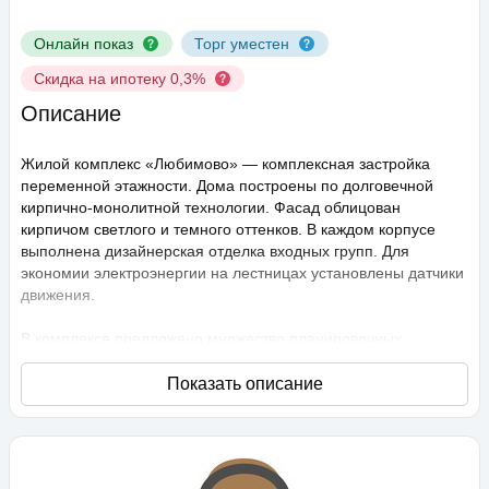
Онлайн показ
Торг уместен
Скидка на ипотеку 0,3%
Описание
Жилой комплекс «Любимово» — комплексная застройка
переменной этажности. Дома построены по долговечной
кирпично-монолитной технологии. Фасад облицован
кирпичом светлого и темного оттенков. В каждом корпусе
выполнена дизайнерская отделка входных групп. Для
экономии электроэнергии на лестницах установлены датчики
движения.
В комплексе предложено множество планировочных
решений: в наличии квартиры, как классического типа, так и
европланировки. Они сдаются с подчистовой отделкой,
высота потолков составляет 2,75 метра. В квартирах
спроектированы стандартные, увеличенные и панорамные
окна.