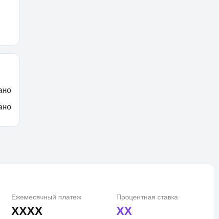
ано
ано
Ежемесячный платеж
Процентная ставка
XXXX
XX