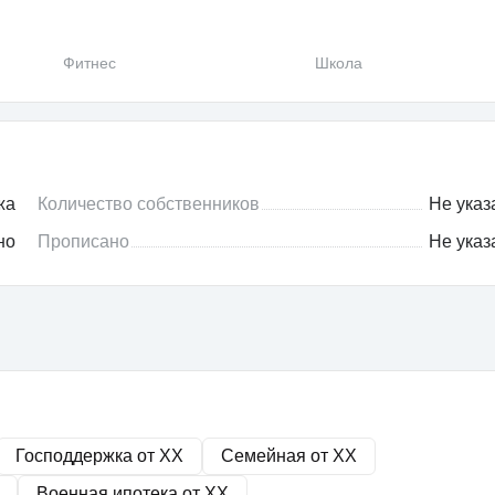
Фитнес
Школа
жа
Количество собственников
Не указ
но
Прописано
Не указ
Господдержка от
XX
Семейная от
XX
Военная ипотека от
XX