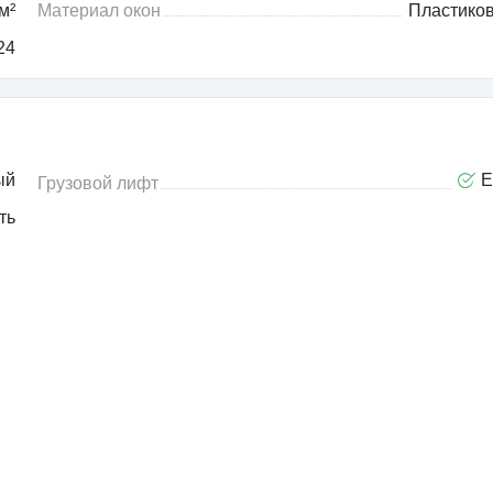
м²
Материал окон
Пластико
24
ый
Е
Грузовой лифт
ть