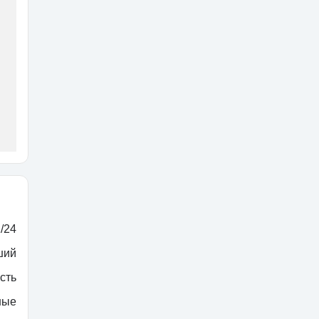
/24
ший
сть
ные