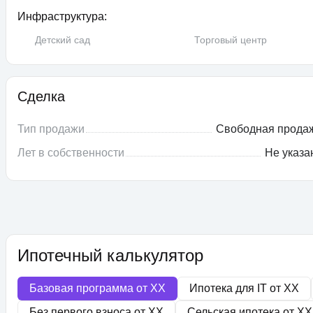
Инфраструктура:
Детский сад
Торговый центр
Сделка
Тип продажи
Свободная прода
Лет в собственности
Не указа
Ипотечный калькулятор
Базовая программа от
XX
Ипотека для IT от
XX
Без первого взноса от
XX
Сельская ипотека от
XX