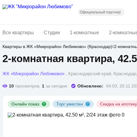
Перейти
к
основному
Официальный партнер
содержанию
Все квартиры
Студии
1-комнатные
2-комнатны
Квартиры в ЖК «Микрорайон Любимово» (Краснодар)
2-комнатн
2-комнатная квартира, 42.50
ЖК «Микрорайон Любимово»
, Краснодарский край, Краснода
10
просмотров,
1
за сегодня
Обновлено:
04:03, 20.11.2
Онлайн показ
Торг уместен
Скидка на ипотек