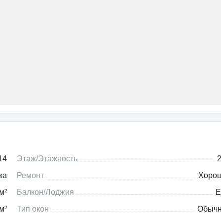
14
Этаж/Этажность
2
ка
Ремонт
Хоро
м²
Балкон/Лоджия
Е
м²
Тип окон
Обыч