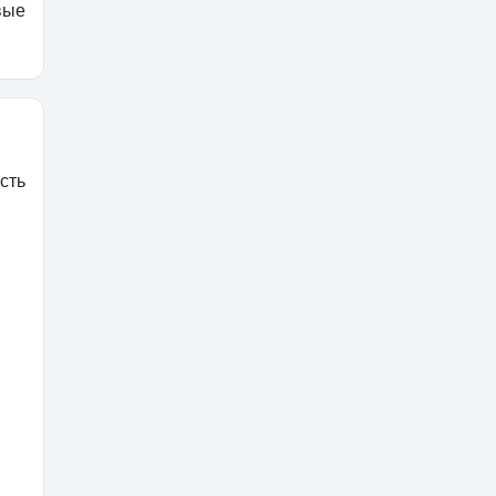
вые
сть