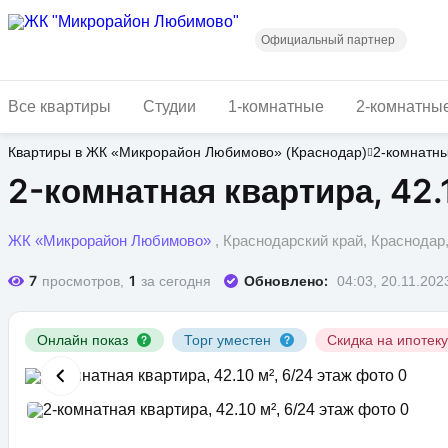
Перейти
к
основному
Официальный партнер
содержанию
Все квартиры
Студии
1-комнатные
2-комнатны
Квартиры в ЖК «Микрорайон Любимово» (Краснодар)
2-комнатн
2-комнатная квартира, 42.1
ЖК «Микрорайон Любимово»
, Краснодарский край, Краснода
7
1
Обновлено:
просмотров,
за сегодня
04:03, 20.11.202
Онлайн показ
Торг уместен
Скидка на ипотек