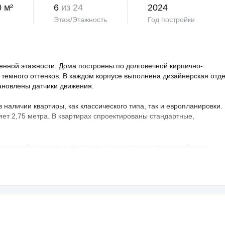
0 м²
6
из 24
2024
Этаж/Этажность
Год постройки
нной этажности. Дома построены по долговечной кирпично-
 темного оттенков. В каждом корпусе выполнена дизайнерская отд
тановлены датчики движения.
аличии квартиры, как классического типа, так и европланировки.
яет 2,75 метра. В квартирах спроектированы стандартные,
 видеонаблюдение, в квартирах установлены видеодомофоны с
овая территория благоустроена, на ней проведено озеленение по
ндшафтный дизайн. Во дворе расположены детские и спортивные
порта, зоны отдыха с беседками, спроектирован бульвар и
владельцев предусмотрен крытый и гостевой паркинг.
раструктура развита, в пешей доступности: школа, детский сад,
а — 25 минут транспортом.