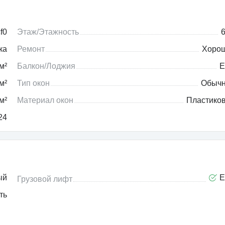
f0
Этаж/Этажность
6
ка
Ремонт
Хоро
м²
Балкон/Лоджия
Е
м²
Тип окон
Обыч
м²
Материал окон
Пластико
24
ый
Е
Грузовой лифт
ть