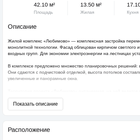
42.10 м²
13.50 м²
17.1
Площадь
Жилая
Кухня
Описание
Жилой комплекс «Любимово» — комплексная застройка переме
монолитной технологии. Фасад облицован кирпичом светлого и
входных групп. Для экономии электроэнергии на лестницах ус
В комплексе предложено множество планировочных решений: в н
Они сдаются с подчистовой отделкой, высота потолков составл
увеличенные и панорамные окна.
Территория проекта «Любимово» охраняемая, на ней ведется
распознаванием лиц и управлением через приложение. Придом
технологии сезонного цветения, выполнен многоуровневый ла
площадки, профессиональные площадки для групповых видов с
прогулочные аллеи, а также школа и 3 детских сада. Для авто
ЖК «Любимово» находится в районе «Губернский». Внешняя инф
Расположение
магазины, поликлиника, салоны красоты. До центра Краснодар