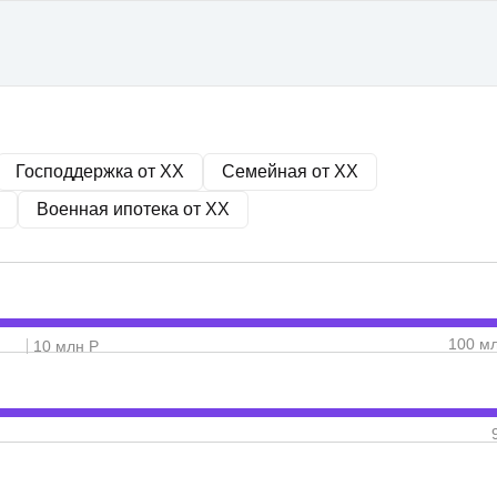
Господдержка от
XX
Семейная от
XX
Военная ипотека от
XX
100 м
10 млн Р