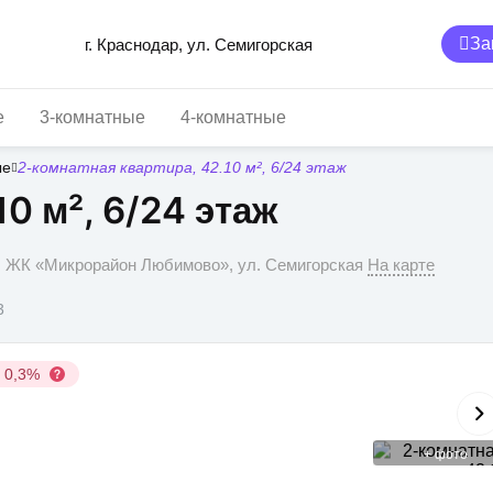
За
г. Краснодар, ул. Семигорская
е
3-комнатные
4-комнатные
ые
2-комнатная квартира, 42.10 м², 6/24 этаж
0 м², 6/24 этаж
р, ЖК «Микрорайон Любимово», ул. Семигорская
На карте
3
у 0,3%
+
фото