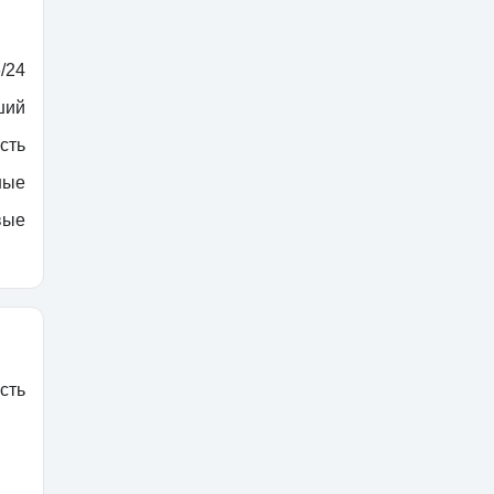
/24
ший
сть
ные
вые
сть