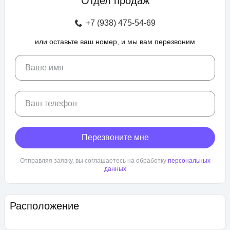
Отдел продаж
зоны отдыха с беседками, спроектирован бульвар и
прогулочные аллеи, а также школа и 3 детских сада. Для
+7 (938) 475-54-69
автовладельцев предусмотрен крытый и гостевой паркинг.
или оставьте ваш номер, и мы вам перезвоним
ЖК «Любимово» находится в районе «Губернский». Внешняя
инфраструктура развита, в пешей доступности: школа,
детский сад, магазины, поликлиника, салоны красоты. До
Ваше имя
центра Краснодара — 25 минут транспортом.
Ваш телефон
Перезвоните мне
Отправляя заявку, вы соглашаетесь на обработку
персональных
данных
Расположение