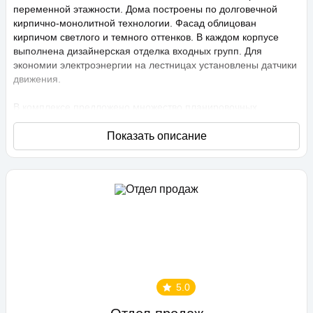
переменной этажности. Дома построены по долговечной
кирпично-монолитной технологии. Фасад облицован
кирпичом светлого и темного оттенков. В каждом корпусе
выполнена дизайнерская отделка входных групп. Для
экономии электроэнергии на лестницах установлены датчики
движения.
В комплексе предложено множество планировочных
решений: в наличии квартиры, как классического типа, так и
европланировки. Они сдаются с подчистовой отделкой,
высота потолков составляет 2,75 метра. В квартирах
спроектированы стандартные, увеличенные и панорамные
окна.
Территория проекта «Любимово» охраняемая, на ней
ведется видеонаблюдение, в квартирах установлены
видеодомофоны с распознаванием лиц и управлением через
приложение. Придомовая территория благоустроена, на ней
проведено озеленение по технологии сезонного цветения,
выполнен многоуровневый ландшафтный дизайн. Во дворе
5.0
расположены детские и спортивные площадки,
профессиональные площадки для групповых видов спорта,