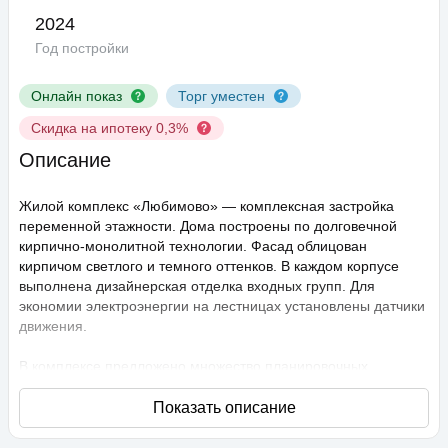
2024
Год постройки
Онлайн показ
Торг уместен
Скидка на ипотеку 0,3%
Описание
Жилой комплекс «Любимово» — комплексная застройка
переменной этажности. Дома построены по долговечной
кирпично-монолитной технологии. Фасад облицован
кирпичом светлого и темного оттенков. В каждом корпусе
выполнена дизайнерская отделка входных групп. Для
экономии электроэнергии на лестницах установлены датчики
движения.
В комплексе предложено множество планировочных
решений: в наличии квартиры, как классического типа, так и
европланировки. Они сдаются с подчистовой отделкой,
высота потолков составляет 2,75 метра. В квартирах
спроектированы стандартные, увеличенные и панорамные