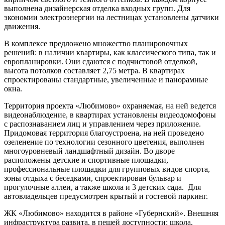
выполнена дизайнерская отделка входных групп. Для
экономии электроэнергии на лестницах установлены датчики
движения.
В комплексе предложено множество планировочных
решений: в наличии квартиры, как классического типа, так и
европланировки. Они сдаются с подчистовой отделкой,
высота потолков составляет 2,75 метра. В квартирах
спроектированы стандартные, увеличенные и панорамные
окна.
Территория проекта «Любимово» охраняемая, на ней ведется
видеонаблюдение, в квартирах установлены видеодомофоны
с распознаванием лиц и управлением через приложение.
Придомовая территория благоустроена, на ней проведено
озеленение по технологии сезонного цветения, выполнен
многоуровневый ландшафтный дизайн. Во дворе
расположены детские и спортивные площадки,
профессиональные площадки для групповых видов спорта,
зоны отдыха с беседками, спроектирован бульвар и
прогулочные аллеи, а также школа и 3 детских сада. Для
автовладельцев предусмотрен крытый и гостевой паркинг.
ЖК «Любимово» находится в районе «Губернский». Внешняя
инфраструктура развита, в пешей доступности: школа,