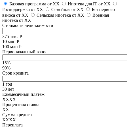
Базовая программа от
XX
Ипотека для IT от
XX
Господдержка от
XX
Семейная от
XX
Без первого
взноса от
XX
Сельская ипотека от
XX
Военная
ипотека от
XX
Стоимость недвижимости
375 тыс. Р
10 млн Р
100 млн Р
Первоначальный взнос
15%
90%
Срок кредита
1 год
30 лет
Ежемесячный платеж
XXXX
Процентная ставка
XX
Сумма кредита
XXXX
Переплата