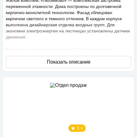
Жилой комплекс «Любимово» — комплексная застройка
переменной этажности. Дома построены по долговечной
кирпично-монолитной технологии. Фасад облицован
кирпичом светлого и темного оттенков. В каждом корпусе
выполнена дизайнерская отделка входных групп. Для
экономии электроэнергии на лестницах установлены датчики
движения.
В комплексе предложено множество планировочных
решений: в наличии квартиры, как классического типа, так и
европланировки. Они сдаются с подчистовой отделкой,
высота потолков составляет 2,75 метра. В квартирах
спроектированы стандартные, увеличенные и панорамные
окна.
Территория проекта «Любимово» охраняемая, на ней
ведется видеонаблюдение, в квартирах установлены
видеодомофоны с распознаванием лиц и управлением через
приложение. Придомовая территория благоустроена, на ней
проведено озеленение по технологии сезонного цветения,
выполнен многоуровневый ландшафтный дизайн. Во дворе
5.0
расположены детские и спортивные площадки,
профессиональные площадки для групповых видов спорта,