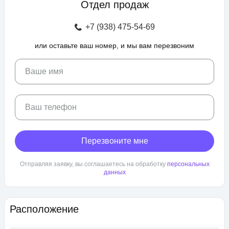
Отдел продаж
зоны отдыха с беседками, спроектирован бульвар и
прогулочные аллеи, а также школа и 3 детских сада. Для
+7 (938) 475-54-69
автовладельцев предусмотрен крытый и гостевой паркинг.
или оставьте ваш номер, и мы вам перезвоним
ЖК «Любимово» находится в районе «Губернский». Внешняя
инфраструктура развита, в пешей доступности: школа,
детский сад, магазины, поликлиника, салоны красоты. До
Ваше имя
центра Краснодара — 25 минут транспортом.
Ваш телефон
Перезвоните мне
Отправляя заявку, вы соглашаетесь на обработку
персональных
данных
Расположение