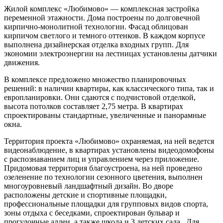
Жилой комплекс «Любимово» — комплексная застройка
переменной этажности. Дома построены по долговечной
кирпично-монолитной технологии. Фасад облицован
кирпичом светлого и темного оттенков. В каждом корпусе
выполнена дизайнерская отделка входных групп. Для
экономии электроэнергии на лестницах установлены датчики
движения.
В комплексе предложено множество планировочных
решений: в наличии квартиры, как классического типа, так и
европланировки. Они сдаются с подчистовой отделкой,
высота потолков составляет 2,75 метра. В квартирах
спроектированы стандартные, увеличенные и панорамные
окна.
Территория проекта «Любимово» охраняемая, на ней ведется
видеонаблюдение, в квартирах установлены видеодомофоны
с распознаванием лиц и управлением через приложение.
Придомовая территория благоустроена, на ней проведено
озеленение по технологии сезонного цветения, выполнен
многоуровневый ландшафтный дизайн. Во дворе
расположены детские и спортивные площадки,
профессиональные площадки для групповых видов спорта,
зоны отдыха с беседками, спроектирован бульвар и
прогулочные аллеи, а также школа и 3 детских сада. Для