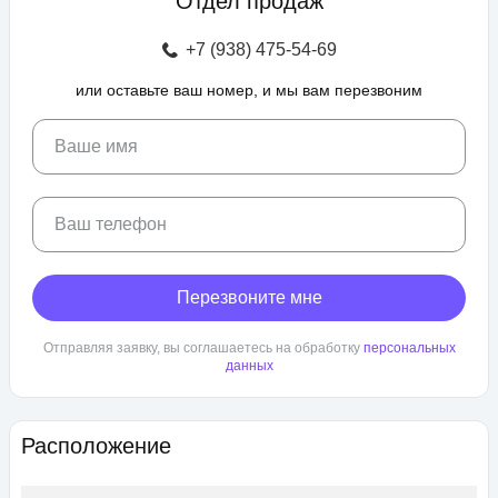
Отдел продаж
зоны отдыха с беседками, спроектирован бульвар и
прогулочные аллеи, а также школа и 3 детских сада. Для
+7 (938) 475-54-69
автовладельцев предусмотрен крытый и гостевой паркинг.
или оставьте ваш номер, и мы вам перезвоним
ЖК «Любимово» находится в районе «Губернский». Внешняя
инфраструктура развита, в пешей доступности: школа,
детский сад, магазины, поликлиника, салоны красоты. До
Ваше имя
центра Краснодара — 25 минут транспортом.
Ваш телефон
Перезвоните мне
Отправляя заявку, вы соглашаетесь на обработку
персональных
данных
Расположение