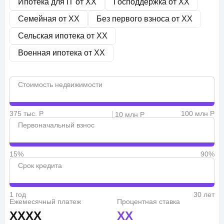
Ипотека для IT от
XX
Господдержка от
XX
Семейная от
XX
Без первого взноса от
XX
Сельская ипотека от
XX
Военная ипотека от
XX
Стоимость недвижимости
375 тыс. Р
100 млн Р
10 млн Р
Первоначальный взнос
15%
90%
Срок кредита
1 год
30 лет
Ежемесячный платеж
Процентная ставка
XXXX
XX