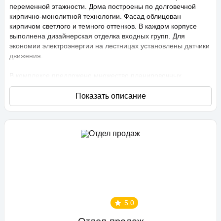
переменной этажности. Дома построены по долговечной
кирпично-монолитной технологии. Фасад облицован
кирпичом светлого и темного оттенков. В каждом корпусе
выполнена дизайнерская отделка входных групп. Для
экономии электроэнергии на лестницах установлены датчики
движения.
В комплексе предложено множество планировочных
решений: в наличии квартиры, как классического типа, так и
европланировки. Они сдаются с подчистовой отделкой,
высота потолков составляет 2,75 метра. В квартирах
спроектированы стандартные, увеличенные и панорамные
окна.
Территория проекта «Любимово» охраняемая, на ней
ведется видеонаблюдение, в квартирах установлены
видеодомофоны с распознаванием лиц и управлением через
приложение. Придомовая территория благоустроена, на ней
проведено озеленение по технологии сезонного цветения,
выполнен многоуровневый ландшафтный дизайн. Во дворе
5.0
расположены детские и спортивные площадки,
профессиональные площадки для групповых видов спорта,