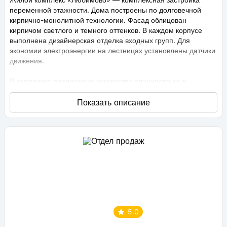
переменной этажности. Дома построены по долговечной
кирпично-монолитной технологии. Фасад облицован
кирпичом светлого и темного оттенков. В каждом корпусе
выполнена дизайнерская отделка входных групп. Для
экономии электроэнергии на лестницах установлены датчики
движения.
В комплексе предложено множество планировочных
решений: в наличии квартиры, как классического типа, так и
европланировки. Они сдаются с подчистовой отделкой,
высота потолков составляет 2,75 метра. В квартирах
спроектированы стандартные, увеличенные и панорамные
окна.
Территория проекта «Любимово» охраняемая, на ней
ведется видеонаблюдение, в квартирах установлены
видеодомофоны с распознаванием лиц и управлением через
приложение. Придомовая территория благоустроена, на ней
проведено озеленение по технологии сезонного цветения,
выполнен многоуровневый ландшафтный дизайн. Во дворе
5.0
расположены детские и спортивные площадки,
профессиональные площадки для групповых видов спорта,