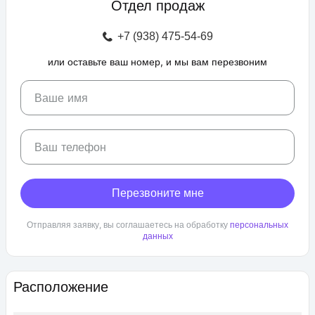
Отдел продаж
зоны отдыха с беседками, спроектирован бульвар и
прогулочные аллеи, а также школа и 3 детских сада. Для
+7 (938) 475-54-69
автовладельцев предусмотрен крытый и гостевой паркинг.
или оставьте ваш номер, и мы вам перезвоним
ЖК «Любимово» находится в районе «Губернский». Внешняя
инфраструктура развита, в пешей доступности: школа,
детский сад, магазины, поликлиника, салоны красоты. До
Ваше имя
центра Краснодара — 25 минут транспортом.
Ваш телефон
Перезвоните мне
Отправляя заявку, вы соглашаетесь на обработку
персональных
данных
Расположение