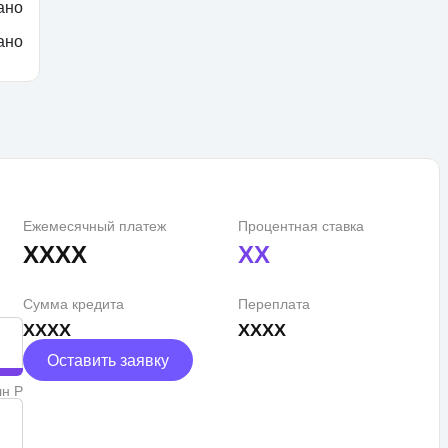
ано
ано
Ежемесячный платеж
Процентная ставка
XXXX
XX
Сумма кредита
Переплата
XXXX
XXXX
Оставить заявку
лн Р