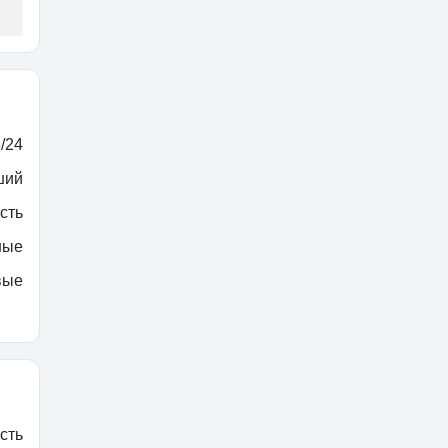
/24
ший
сть
ные
вые
сть