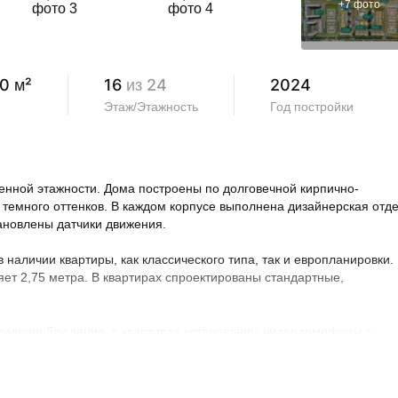
+
7
фото
0 м²
16
из 24
2024
Этаж/Этажность
Год постройки
нной этажности. Дома построены по долговечной кирпично-
 темного оттенков. В каждом корпусе выполнена дизайнерская отд
тановлены датчики движения.
аличии квартиры, как классического типа, так и европланировки.
яет 2,75 метра. В квартирах спроектированы стандартные,
 видеонаблюдение, в квартирах установлены видеодомофоны с
овая территория благоустроена, на ней проведено озеленение по
ндшафтный дизайн. Во дворе расположены детские и спортивные
порта, зоны отдыха с беседками, спроектирован бульвар и