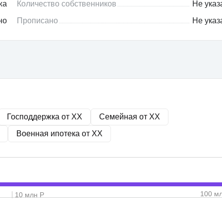
жа
Количество собственников
Не указ
но
Прописано
Не указ
Господдержка от
XX
Семейная от
XX
Военная ипотека от
XX
100 м
10 млн Р