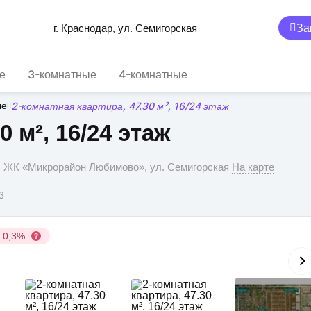
За
г. Краснодар, ул. Семигорская
е
3-комнатные
4-комнатные
ые
2-комнатная квартира, 47.30 м², 16/24 этаж
0 м², 16/24 этаж
р, ЖК «Микрорайон Любимово», ул. Семигорская
На карте
3
у 0,3%