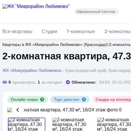
Перейти
к
основному
Официальный партнер
содержанию
Все квартиры
Студии
1-комнатные
2-комнатны
Квартиры в ЖК «Микрорайон Любимово» (Краснодар)
2-комнатн
2-комнатная квартира, 47.3
ЖК «Микрорайон Любимово»
, Краснодарский край, Краснода
9
просмотров,
1
за сегодня
Обновлено:
04:03, 20.11.202
Онлайн показ
Торг уместен
Скидка на ипотек