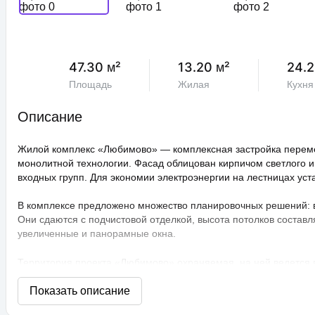
47.30 м²
13.20 м²
24.2
Площадь
Жилая
Кухня
Описание
Жилой комплекс «Любимово» — комплексная застройка переме
монолитной технологии. Фасад облицован кирпичом светлого и
входных групп. Для экономии электроэнергии на лестницах ус
В комплексе предложено множество планировочных решений: в н
Они сдаются с подчистовой отделкой, высота потолков составл
увеличенные и панорамные окна.
Территория проекта «Любимово» охраняемая, на ней ведется
распознаванием лиц и управлением через приложение. Придом
технологии сезонного цветения, выполнен многоуровневый ла
площадки, профессиональные площадки для групповых видов с