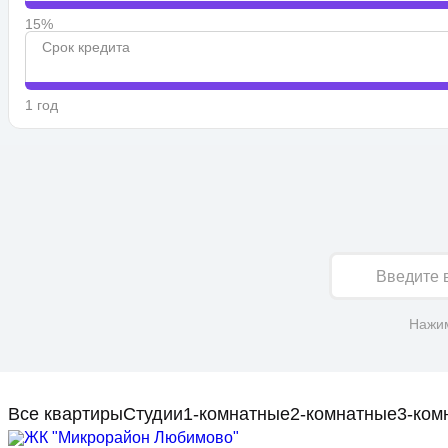
15%
Срок кредита
1 год
Имя
Нажим
Все квартиры
Студии
1-комнатные
2-комнатные
3-ком