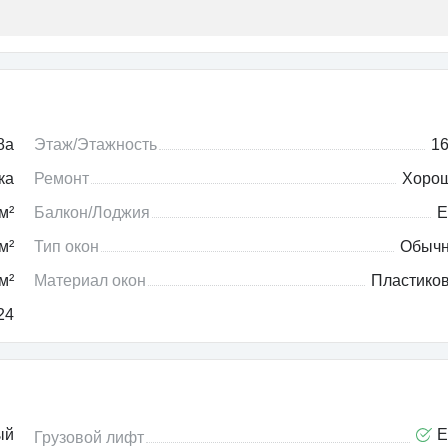
8a
Этаж/Этажность
16
ка
Ремонт
Хоро
м²
Балкон/Лоджия
Е
м²
Тип окон
Обыч
м²
Материал окон
Пластико
24
ый
Е
Грузовой лифт