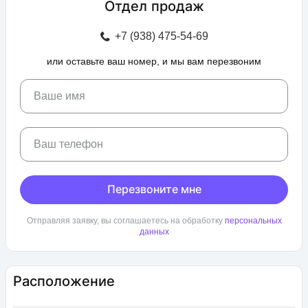
Отдел продаж
зоны отдыха с беседками, спроектирован бульвар и
прогулочные аллеи, а также школа и 3 детских сада. Для
+7 (938) 475-54-69
автовладельцев предусмотрен крытый и гостевой паркинг.
или оставьте ваш номер, и мы вам перезвоним
ЖК «Любимово» находится в районе «Губернский». Внешняя
инфраструктура развита, в пешей доступности: школа,
детский сад, магазины, поликлиника, салоны красоты. До
Ваше имя
центра Краснодара — 25 минут транспортом.
Ваш телефон
Перезвоните мне
Отправляя заявку, вы соглашаетесь на обработку
персональных
данных
Расположение