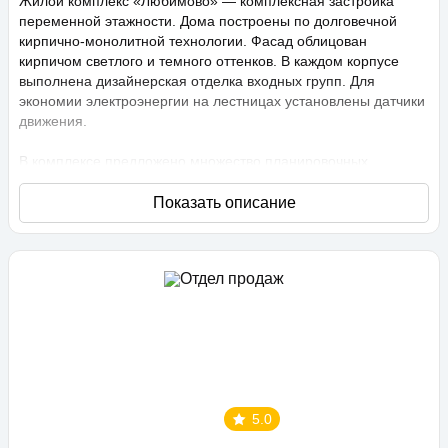
Жилой комплекс «Любимово» — комплексная застройка
переменной этажности. Дома построены по долговечной
кирпично-монолитной технологии. Фасад облицован
кирпичом светлого и темного оттенков. В каждом корпусе
выполнена дизайнерская отделка входных групп. Для
экономии электроэнергии на лестницах установлены датчики
движения.
В комплексе предложено множество планировочных
решений: в наличии квартиры, как классического типа, так и
европланировки. Они сдаются с подчистовой отделкой,
высота потолков составляет 2,75 метра. В квартирах
спроектированы стандартные, увеличенные и панорамные
окна.
Территория проекта «Любимово» охраняемая, на ней
ведется видеонаблюдение, в квартирах установлены
видеодомофоны с распознаванием лиц и управлением через
приложение. Придомовая территория благоустроена, на ней
проведено озеленение по технологии сезонного цветения,
выполнен многоуровневый ландшафтный дизайн. Во дворе
5.0
расположены детские и спортивные площадки,
профессиональные площадки для групповых видов спорта,