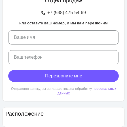
Отдел продаж
зоны отдыха с беседками, спроектирован бульвар и
прогулочные аллеи, а также школа и 3 детских сада. Для
+7 (938) 475-54-69
автовладельцев предусмотрен крытый и гостевой паркинг.
или оставьте ваш номер, и мы вам перезвоним
ЖК «Любимово» находится в районе «Губернский». Внешняя
инфраструктура развита, в пешей доступности: школа,
детский сад, магазины, поликлиника, салоны красоты. До
Ваше имя
центра Краснодара — 25 минут транспортом.
Ваш телефон
Перезвоните мне
Отправляя заявку, вы соглашаетесь на обработку
персональных
данных
Расположение