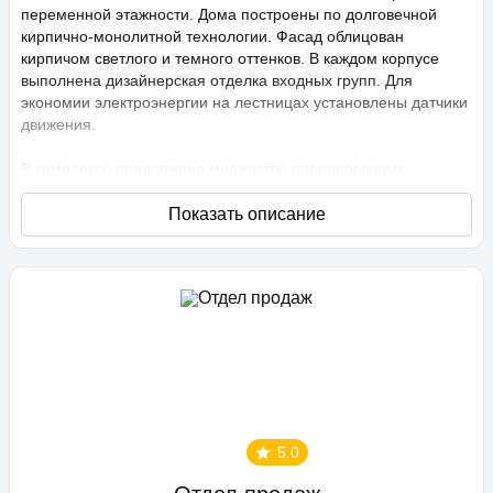
переменной этажности. Дома построены по долговечной
кирпично-монолитной технологии. Фасад облицован
кирпичом светлого и темного оттенков. В каждом корпусе
выполнена дизайнерская отделка входных групп. Для
экономии электроэнергии на лестницах установлены датчики
движения.
В комплексе предложено множество планировочных
решений: в наличии квартиры, как классического типа, так и
европланировки. Они сдаются с подчистовой отделкой,
высота потолков составляет 2,75 метра. В квартирах
спроектированы стандартные, увеличенные и панорамные
окна.
Территория проекта «Любимово» охраняемая, на ней
ведется видеонаблюдение, в квартирах установлены
видеодомофоны с распознаванием лиц и управлением через
приложение. Придомовая территория благоустроена, на ней
проведено озеленение по технологии сезонного цветения,
выполнен многоуровневый ландшафтный дизайн. Во дворе
5.0
расположены детские и спортивные площадки,
профессиональные площадки для групповых видов спорта,