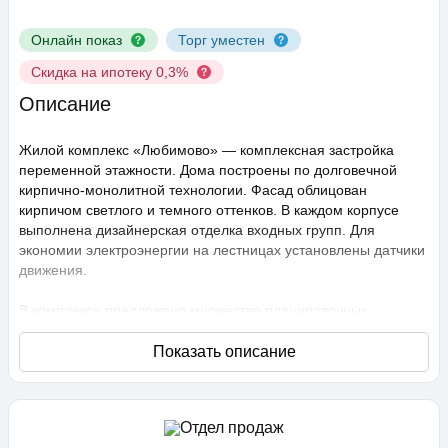
Онлайн показ
Торг уместен
Скидка на ипотеку 0,3%
Описание
Жилой комплекс «Любимово» — комплексная застройка
переменной этажности. Дома построены по долговечной
кирпично-монолитной технологии. Фасад облицован
кирпичом светлого и темного оттенков. В каждом корпусе
выполнена дизайнерская отделка входных групп. Для
экономии электроэнергии на лестницах установлены датчики
движения.
В комплексе предложено множество планировочных
решений: в наличии квартиры, как классического типа, так и
европланировки. Они сдаются с подчистовой отделкой,
высота потолков составляет 2,75 метра. В квартирах
спроектированы стандартные, увеличенные и панорамные
окна.