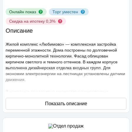
Онлайн показ
Торг уместен
Скидка на ипотеку 0,3%
Описание
Жилой комплекс «Любимово» — комплексная застройка
переменной этажности. Дома построены по долговечной
кирпично-монолитной технологии. Фасад облицован
кирпичом светлого и темного оттенков. В каждом корпусе
выполнена дизайнерская отделка входных групп. Для
экономии электроэнергии на лестницах установлены датчики
движения.
В комплексе предложено множество планировочных
решений: в наличии квартиры, как классического типа, так и
европланировки. Они сдаются с подчистовой отделкой,
высота потолков составляет 2,75 метра. В квартирах
спроектированы стандартные, увеличенные и панорамные
окна.