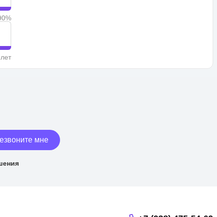
90%
 лет
езвоните мне
шения