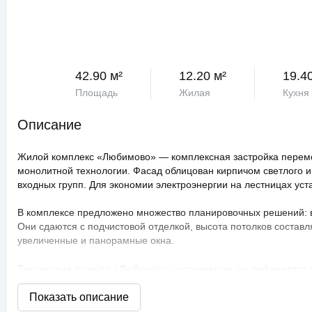
42.90 м²
12.20 м²
19.4
Площадь
Жилая
Кухня
Описание
Жилой комплекс «Любимово» — комплексная застройка переме
монолитной технологии. Фасад облицован кирпичом светлого и
входных групп. Для экономии электроэнергии на лестницах ус
В комплексе предложено множество планировочных решений: в н
Они сдаются с подчистовой отделкой, высота потолков составл
увеличенные и панорамные окна.
Территория проекта «Любимово» охраняемая, на ней ведется
распознаванием лиц и управлением через приложение. Придом
технологии сезонного цветения, выполнен многоуровневый ла
площадки, профессиональные площадки для групповых видов с