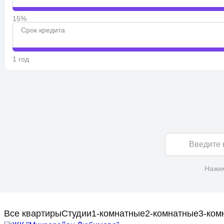
15%
Срок кредита
1 год
Имя
Нажим
Все квартиры
Студии
1-комнатные
2-комнатные
3-ком