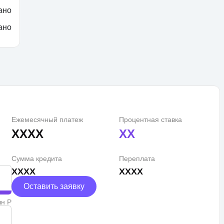
ано
ано
Ежемесячный платеж
Процентная ставка
XXXX
XX
Сумма кредита
Переплата
XXXX
XXXX
Оставить заявку
лн Р