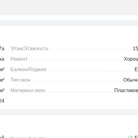
7a
Этаж/Этажность
15
ка
Ремонт
Хоро
м²
Балкон/Лоджия
Е
м²
Тип окон
Обыч
м²
Материал окон
Пластико
24
ый
Е