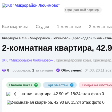
Перейти
к
основному
Официальный партнер
содержанию
Все квартиры
Студии
1-комнатные
2-комнатны
Квартиры в ЖК «Микрорайон Любимово» (Краснодар)
2-комнатн
2-комнатная квартира, 42.9
ЖК «Микрорайон Любимово»
, Краснодарский край, Краснода
8
просмотров,
1
за сегодня
Обновлено:
04:03, 20.11.202
Онлайн показ
Торг уместен
Скидка на ипотек