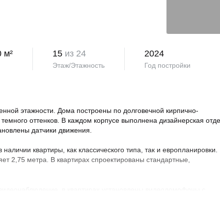
0 м²
15
из 24
2024
Этаж/Этажность
Год постройки
нной этажности. Дома построены по долговечной кирпично-
 темного оттенков. В каждом корпусе выполнена дизайнерская отд
тановлены датчики движения.
аличии квартиры, как классического типа, так и европланировки.
яет 2,75 метра. В квартирах спроектированы стандартные,
 видеонаблюдение, в квартирах установлены видеодомофоны с
овая территория благоустроена, на ней проведено озеленение по
ндшафтный дизайн. Во дворе расположены детские и спортивные
порта, зоны отдыха с беседками, спроектирован бульвар и