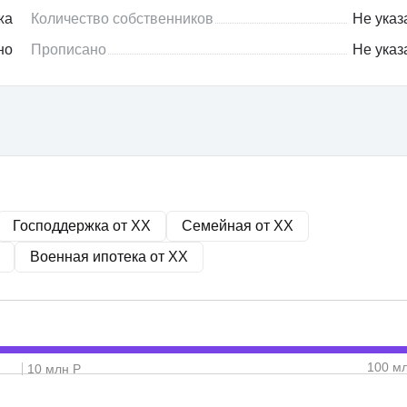
жа
Количество собственников
Не указ
но
Прописано
Не указ
Господдержка от
XX
Семейная от
XX
Военная ипотека от
XX
100 м
10 млн Р