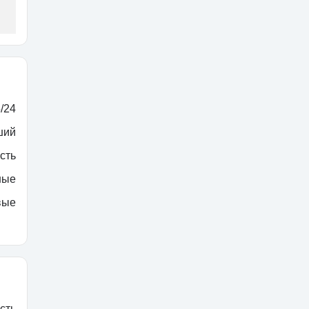
/24
ший
сть
ные
вые
сть