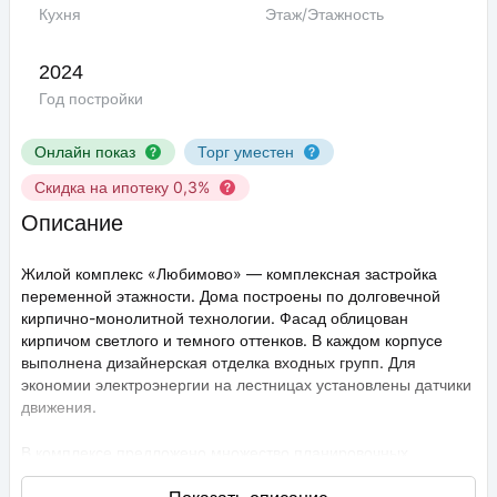
Кухня
Этаж/Этажность
2024
Год постройки
Онлайн показ
Торг уместен
Скидка на ипотеку 0,3%
Описание
Жилой комплекс «Любимово» — комплексная застройка
переменной этажности. Дома построены по долговечной
кирпично-монолитной технологии. Фасад облицован
кирпичом светлого и темного оттенков. В каждом корпусе
выполнена дизайнерская отделка входных групп. Для
экономии электроэнергии на лестницах установлены датчики
движения.
В комплексе предложено множество планировочных
решений: в наличии квартиры, как классического типа, так и
европланировки. Они сдаются с подчистовой отделкой,