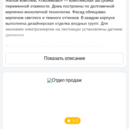
Жилой комплекс «Любимово» — комплексная застройка
переменной этажности. Дома построены по долговечной
кирпично-монолитной технологии. Фасад облицован
кирпичом светлого и темного оттенков. В каждом корпусе
выполнена дизайнерская отделка входных групп. Для
экономии электроэнергии на лестницах установлены датчики
движения.
В комплексе предложено множество планировочных
решений: в наличии квартиры, как классического типа, так и
европланировки. Они сдаются с подчистовой отделкой,
высота потолков составляет 2,75 метра. В квартирах
спроектированы стандартные, увеличенные и панорамные
окна.
Территория проекта «Любимово» охраняемая, на ней
ведется видеонаблюдение, в квартирах установлены
видеодомофоны с распознаванием лиц и управлением через
приложение. Придомовая территория благоустроена, на ней
проведено озеленение по технологии сезонного цветения,
выполнен многоуровневый ландшафтный дизайн. Во дворе
5.0
расположены детские и спортивные площадки,
профессиональные площадки для групповых видов спорта,