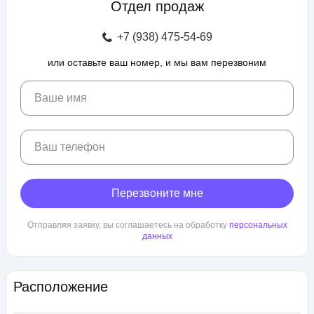
Отдел продаж
зоны отдыха с беседками, спроектирован бульвар и
прогулочные аллеи, а также школа и 3 детских сада. Для
+7 (938) 475-54-69
автовладельцев предусмотрен крытый и гостевой паркинг.
или оставьте ваш номер, и мы вам перезвоним
ЖК «Любимово» находится в районе «Губернский». Внешняя
инфраструктура развита, в пешей доступности: школа,
детский сад, магазины, поликлиника, салоны красоты. До
Ваше имя
центра Краснодара — 25 минут транспортом.
Ваш телефон
Перезвоните мне
Отправляя заявку, вы соглашаетесь на обработку
персональных
данных
Расположение