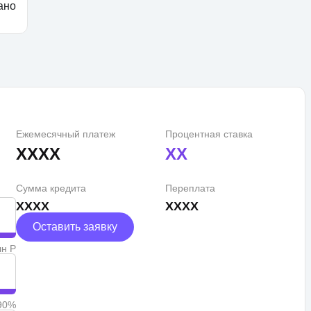
ано
Ежемесячный платеж
Процентная ставка
XXXX
XX
Сумма кредита
Переплата
XXXX
XXXX
Оставить заявку
лн Р
90%