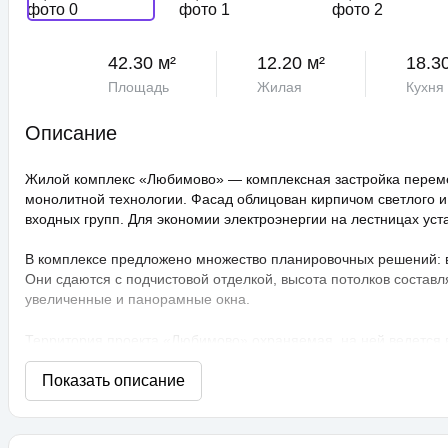
42.30 м²
12.20 м²
18.3
Площадь
Жилая
Кухня
Описание
Жилой комплекс «Любимово» — комплексная застройка переме
монолитной технологии. Фасад облицован кирпичом светлого и
входных групп. Для экономии электроэнергии на лестницах ус
В комплексе предложено множество планировочных решений: в н
Они сдаются с подчистовой отделкой, высота потолков составл
увеличенные и панорамные окна.
Территория проекта «Любимово» охраняемая, на ней ведется
распознаванием лиц и управлением через приложение. Придом
технологии сезонного цветения, выполнен многоуровневый ла
площадки, профессиональные площадки для групповых видов с
прогулочные аллеи, а также школа и 3 детских сада. Для авто