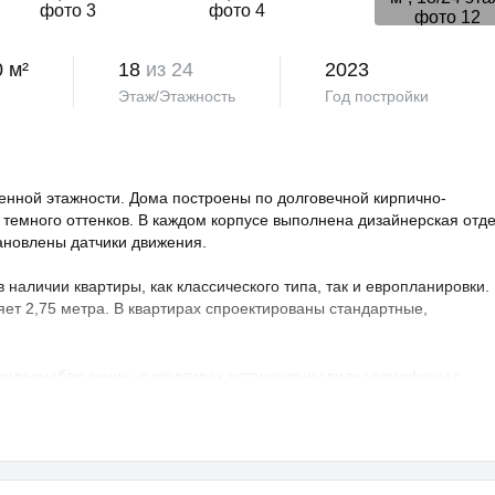
0 м²
18
из 24
2023
Этаж/Этажность
Год постройки
нной этажности. Дома построены по долговечной кирпично-
 темного оттенков. В каждом корпусе выполнена дизайнерская отд
тановлены датчики движения.
аличии квартиры, как классического типа, так и европланировки.
яет 2,75 метра. В квартирах спроектированы стандартные,
 видеонаблюдение, в квартирах установлены видеодомофоны с
овая территория благоустроена, на ней проведено озеленение по
ндшафтный дизайн. Во дворе расположены детские и спортивные
порта, зоны отдыха с беседками, спроектирован бульвар и
владельцев предусмотрен крытый и гостевой паркинг.