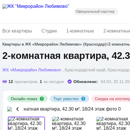
Перейти
к
основному
Официальный партнер
содержанию
Все квартиры
Студии
1-комнатные
2-комнатны
Квартиры в ЖК «Микрорайон Любимово» (Краснодар)
2-комнатн
2-комнатная квартира, 42.3
ЖК «Микрорайон Любимово»
, Краснодарский край, Краснода
12
просмотров,
1
за сегодня
Обновлено:
04:03, 20.11.2
Онлайн показ
Торг уместен
Скидка на ипотек