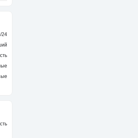
/24
ший
сть
ные
вые
сть