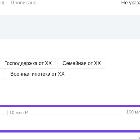
но
Прописано
Не указ
Господдержка от
XX
Семейная от
XX
Военная ипотека от
XX
100 м
10 млн Р