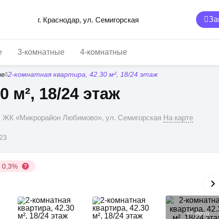
За
г. Краснодар, ул. Семигорская
е
3-комнатные
4-комнатные
ые
2-комнатная квартира, 42.30 м², 18/24 этаж
0 м², 18/24 этаж
р, ЖК «Микрорайон Любимово», ул. Семигорская
На карте
023
у 0,3%
+
7
фото