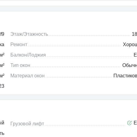
f9
Этаж/Этажность
18
ка
Ремонт
Хоро
м²
Балкон/Лоджия
Е
м²
Тип окон
Обыч
м²
Материал окон
Пластико
23
ый
Е
Грузовой лифт
ть