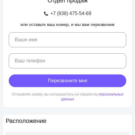
Отдел продаж
зоны отдыха с беседками, спроектирован бульвар и
прогулочные аллеи, а также школа и 3 детских сада. Для
+7 (938) 475-54-69
автовладельцев предусмотрен крытый и гостевой паркинг.
или оставьте ваш номер, и мы вам перезвоним
ЖК «Любимово» находится в районе «Губернский». Внешняя
инфраструктура развита, в пешей доступности: школа,
детский сад, магазины, поликлиника, салоны красоты. До
Ваше имя
центра Краснодара — 25 минут транспортом.
Ваш телефон
Перезвоните мне
Отправляя заявку, вы соглашаетесь на обработку
персональных
данных
Расположение