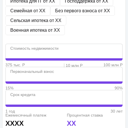
Ипотека для IT от
XX
Господдержка от
XX
Семейная от
XX
Без первого взноса от
XX
Сельская ипотека от
XX
Военная ипотека от
XX
Стоимость недвижимости
375 тыс. Р
100 млн Р
10 млн Р
Первоначальный взнос
15%
90%
Срок кредита
1 год
30 лет
Ежемесячный платеж
Процентная ставка
XXXX
XX