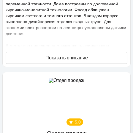
переменной этажности. Дома построены по долговечной
кирпично-монолитной технологии. Фасад облицован
кирпичом светлого и темного оттенков. В каждом корпусе
выполнена дизайнерская отделка входных групп. Для
экономии электроэнергии на лестницах установлены датчики
движения.
В комплексе предложено множество планировочных
решений: в наличии квартиры, как классического типа, так и
европланировки. Они сдаются с подчистовой отделкой,
высота потолков составляет 2,75 метра. В квартирах
спроектированы стандартные, увеличенные и панорамные
окна.
Территория проекта «Любимово» охраняемая, на ней
ведется видеонаблюдение, в квартирах установлены
видеодомофоны с распознаванием лиц и управлением через
приложение. Придомовая территория благоустроена, на ней
проведено озеленение по технологии сезонного цветения,
выполнен многоуровневый ландшафтный дизайн. Во дворе
5.0
расположены детские и спортивные площадки,
профессиональные площадки для групповых видов спорта,