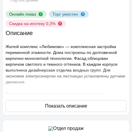
Год постройки
Онлайн показ
Торг уместен
Скидка на ипотеку 0,3%
Описание
Жилой комплекс «Любимово» — комплексная застройка
переменной этажности. Дома построены по долговечной
кирпично-монолитной технологии. Фасад облицован
кирпичом светлого и темного оттенков. В каждом корпусе
выполнена дизайнерская отделка входных групп. Для
экономии электроэнергии на лестницах установлены датчики
движения.
В комплексе предложено множество планировочных
решений: в наличии квартиры, как классического типа, так и
европланировки. Они сдаются с подчистовой отделкой,
высота потолков составляет 2,75 метра. В квартирах
спроектированы стандартные, увеличенные и панорамные
окна.