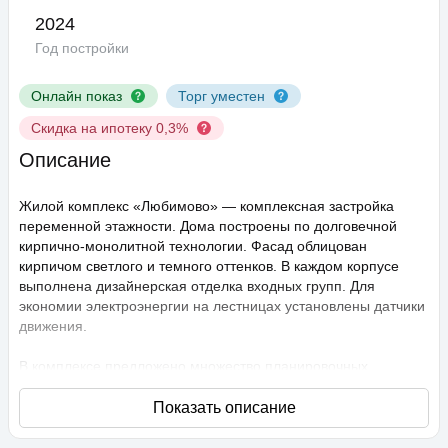
2024
Год постройки
Онлайн показ
Торг уместен
Скидка на ипотеку 0,3%
Описание
Жилой комплекс «Любимово» — комплексная застройка
переменной этажности. Дома построены по долговечной
кирпично-монолитной технологии. Фасад облицован
кирпичом светлого и темного оттенков. В каждом корпусе
выполнена дизайнерская отделка входных групп. Для
экономии электроэнергии на лестницах установлены датчики
движения.
В комплексе предложено множество планировочных
решений: в наличии квартиры, как классического типа, так и
европланировки. Они сдаются с подчистовой отделкой,
высота потолков составляет 2,75 метра. В квартирах
спроектированы стандартные, увеличенные и панорамные