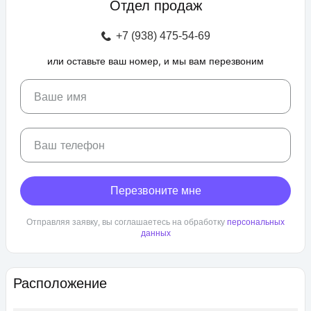
Отдел продаж
зоны отдыха с беседками, спроектирован бульвар и
прогулочные аллеи, а также школа и 3 детских сада. Для
+7 (938) 475-54-69
автовладельцев предусмотрен крытый и гостевой паркинг.
или оставьте ваш номер, и мы вам перезвоним
ЖК «Любимово» находится в районе «Губернский». Внешняя
инфраструктура развита, в пешей доступности: школа,
детский сад, магазины, поликлиника, салоны красоты. До
Ваше имя
центра Краснодара — 25 минут транспортом.
Ваш телефон
Перезвоните мне
Отправляя заявку, вы соглашаетесь на обработку
персональных
данных
Расположение