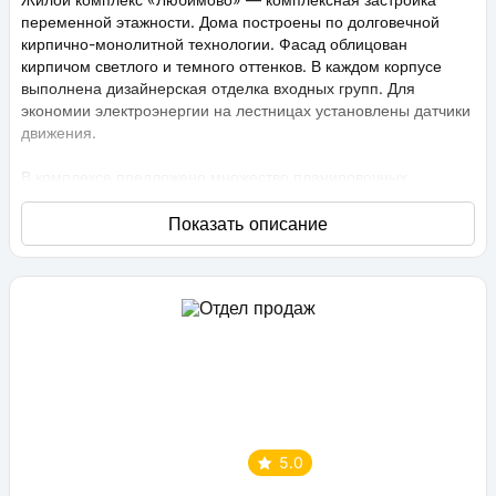
переменной этажности. Дома построены по долговечной
кирпично-монолитной технологии. Фасад облицован
кирпичом светлого и темного оттенков. В каждом корпусе
выполнена дизайнерская отделка входных групп. Для
экономии электроэнергии на лестницах установлены датчики
движения.
В комплексе предложено множество планировочных
решений: в наличии квартиры, как классического типа, так и
европланировки. Они сдаются с подчистовой отделкой,
высота потолков составляет 2,75 метра. В квартирах
спроектированы стандартные, увеличенные и панорамные
окна.
Территория проекта «Любимово» охраняемая, на ней
ведется видеонаблюдение, в квартирах установлены
видеодомофоны с распознаванием лиц и управлением через
приложение. Придомовая территория благоустроена, на ней
проведено озеленение по технологии сезонного цветения,
выполнен многоуровневый ландшафтный дизайн. Во дворе
5.0
расположены детские и спортивные площадки,
профессиональные площадки для групповых видов спорта,