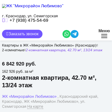
Перейти
к
основному
содержанию
г. Краснодар, ул. Семигорская
+7 (938) 475-54-69
Меню
Заказать звонок
Квартиры в ЖК «Микрорайон Любимово» (Краснодар)
2-комнатные
2-комнатная квартира, 42.70 м², 13/24 этаж
6 842 920 руб.
162 926 руб. за м²
2-комнатная квартира, 42.70 м²,
13/24 этаж
ЖК «Микрорайон Любимово»
, Краснодарский край,
Краснодар, ЖК «Микрорайон Любимово», ул.
Семигорская
На карте