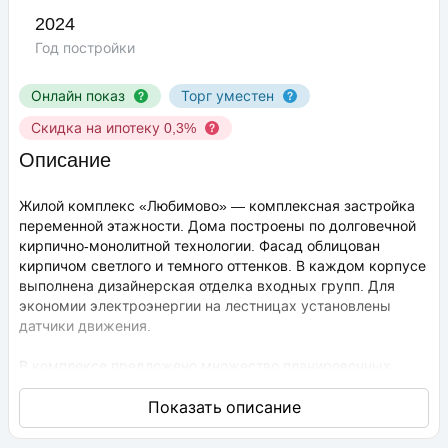
2024
Год постройки
Онлайн показ
Торг уместен
Скидка на ипотеку 0,3%
Описание
Жилой комплекс «Любимово» — комплексная застройка
переменной этажности. Дома построены по долговечной
кирпично-монолитной технологии. Фасад облицован
кирпичом светлого и темного оттенков. В каждом корпусе
выполнена дизайнерская отделка входных групп. Для
экономии электроэнергии на лестницах установлены
датчики движения.
В комплексе предложено множество планировочных
решений: в наличии квартиры, как классического типа,
так и европланировки. Они сдаются с подчистовой
отделкой, высота потолков составляет 2,75 метра. В
квартирах спроектированы стандартные, увеличенные и