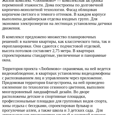
Жилой комплекс «Любимово» — комплексная застройка
переменной этажности. Дома построены по долговечной
кирпично-монолитной технологии. Фасад облицован
кирпичом светлого и темного оттенков. В каждом корпусе
выполнена дизайнерская отделка входных групп. Для
экономии электроэнергии на лестницах установлены датчики
движения.
В комплексе предложено множество планировочных
решений: в наличии квартиры, как классического типа, так и
европланировки. Они сдаются с подчистовой отделкой,
высота потолков составляет 2,75 метра. В квартирах
спроектированы стандартные, увеличенные и панорамные
окна.
Территория проекта «Любимово» охраняемая, на ней ведется
видеонаблюдение, в квартирах установлены видеодомофоны
с распознаванием лиц и управлением через приложение.
Придомовая территория благоустроена, на ней проведено
озеленение по технологии сезонного цветения, выполнен
многоуровневый ландшафтный дизайн. Во дворе
расположены детские и спортивные площадки,
профессиональные площадки для групповых видов спорта,
зоны отдыха с беседками, спроектирован бульвар и
прогулочные аллеи, а также школа и 3 детских сада. Для
автовладельцев предусмотрен крытый и гостевой паркинг.