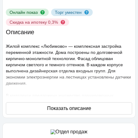
Онлайн показ
Торг уместен
Скидка на ипотеку 0,3%
Описание
Жилой комплекс «Любимово» — комплексная застройка
переменной этажности. Дома построены по долговечной
кирпично-монолитной технологии. Фасад облицован
кирпичом светлого и темного оттенков. В каждом корпусе
выполнена дизайнерская отделка входных групп. Для
экономии электроэнергии на лестницах установлены датчики
движения.
В комплексе предложено множество планировочных
решений: в наличии квартиры, как классического типа, так и
европланировки. Они сдаются с подчистовой отделкой,
высота потолков составляет 2,75 метра. В квартирах
спроектированы стандартные, увеличенные и панорамные
окна.