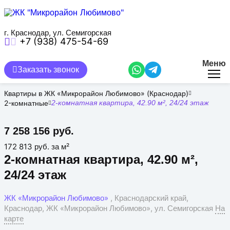
Перейти
к
основному
содержанию
г. Краснодар, ул. Семигорская
+7 (938) 475-54-69
Меню
Заказать звонок
Квартиры в ЖК «Микрорайон Любимово» (Краснодар)
2-комнатные
2-комнатная квартира, 42.90 м², 24/24 этаж
7 258 156 руб.
172 813 руб. за м²
2-комнатная квартира, 42.90 м²,
24/24 этаж
ЖК «Микрорайон Любимово»
, Краснодарский край,
Краснодар, ЖК «Микрорайон Любимово», ул. Семигорская
На
карте