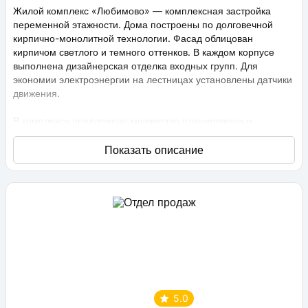
Жилой комплекс «Любимово» — комплексная застройка
переменной этажности. Дома построены по долговечной
кирпично-монолитной технологии. Фасад облицован
кирпичом светлого и темного оттенков. В каждом корпусе
выполнена дизайнерская отделка входных групп. Для
экономии электроэнергии на лестницах установлены датчики
движения.
В комплексе предложено множество планировочных
решений: в наличии квартиры, как классического типа, так и
европланировки. Они сдаются с подчистовой отделкой,
высота потолков составляет 2,75 метра. В квартирах
спроектированы стандартные, увеличенные и панорамные
окна.
Территория проекта «Любимово» охраняемая, на ней
ведется видеонаблюдение, в квартирах установлены
видеодомофоны с распознаванием лиц и управлением через
приложение. Придомовая территория благоустроена, на ней
проведено озеленение по технологии сезонного цветения,
выполнен многоуровневый ландшафтный дизайн. Во дворе
5.0
расположены детские и спортивные площадки,