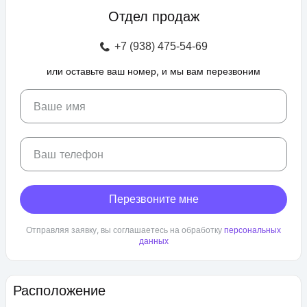
профессиональные площадки для групповых видов спорта,
Отдел продаж
зоны отдыха с беседками, спроектирован бульвар и
прогулочные аллеи, а также школа и 3 детских сада. Для
+7 (938) 475-54-69
автовладельцев предусмотрен крытый и гостевой паркинг.
или оставьте ваш номер, и мы вам перезвоним
ЖК «Любимово» находится в районе «Губернский». Внешняя
инфраструктура развита, в пешей доступности: школа,
детский сад, магазины, поликлиника, салоны красоты. До
Ваше имя
центра Краснодара — 25 минут транспортом.
Ваш телефон
Перезвоните мне
Отправляя заявку, вы соглашаетесь на обработку
персональных
данных
Расположение