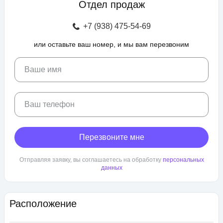
Отдел продаж
зоны отдыха с беседками, спроектирован бульвар и
прогулочные аллеи, а также школа и 3 детских сада. Для
+7 (938) 475-54-69
автовладельцев предусмотрен крытый и гостевой паркинг.
или оставьте ваш номер, и мы вам перезвоним
ЖК «Любимово» находится в районе «Губернский». Внешняя
инфраструктура развита, в пешей доступности: школа,
детский сад, магазины, поликлиника, салоны красоты. До
Ваше имя
центра Краснодара — 25 минут транспортом.
Ваш телефон
Перезвоните мне
Отправляя заявку, вы соглашаетесь на обработку
персональных
данных
Расположение