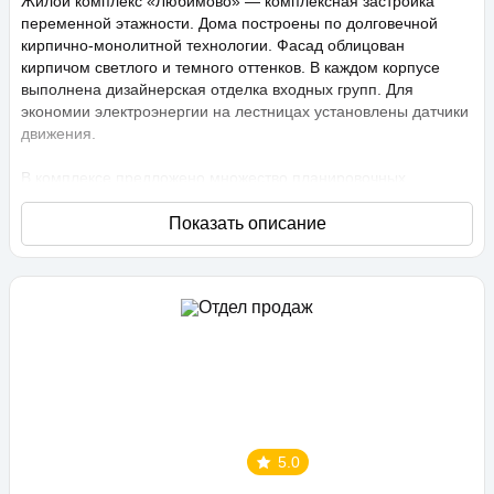
Жилой комплекс «Любимово» — комплексная застройка
переменной этажности. Дома построены по долговечной
кирпично-монолитной технологии. Фасад облицован
кирпичом светлого и темного оттенков. В каждом корпусе
выполнена дизайнерская отделка входных групп. Для
экономии электроэнергии на лестницах установлены датчики
движения.
В комплексе предложено множество планировочных
решений: в наличии квартиры, как классического типа, так и
европланировки. Они сдаются с подчистовой отделкой,
высота потолков составляет 2,75 метра. В квартирах
спроектированы стандартные, увеличенные и панорамные
окна.
Территория проекта «Любимово» охраняемая, на ней
ведется видеонаблюдение, в квартирах установлены
видеодомофоны с распознаванием лиц и управлением через
приложение. Придомовая территория благоустроена, на ней
проведено озеленение по технологии сезонного цветения,
выполнен многоуровневый ландшафтный дизайн. Во дворе
5.0
расположены детские и спортивные площадки,
профессиональные площадки для групповых видов спорта,