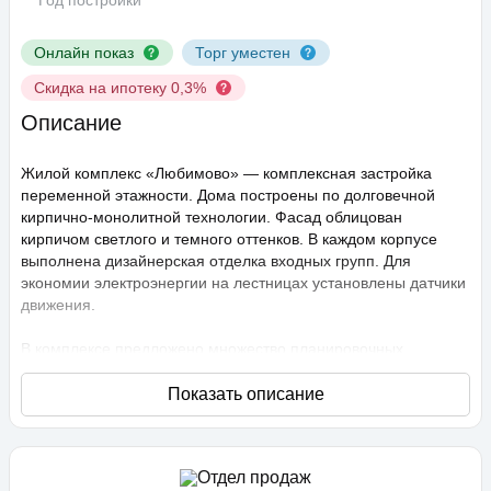
Год постройки
Онлайн показ
Торг уместен
Скидка на ипотеку 0,3%
Описание
Жилой комплекс «Любимово» — комплексная застройка
переменной этажности. Дома построены по долговечной
кирпично-монолитной технологии. Фасад облицован
кирпичом светлого и темного оттенков. В каждом корпусе
выполнена дизайнерская отделка входных групп. Для
экономии электроэнергии на лестницах установлены датчики
движения.
В комплексе предложено множество планировочных
решений: в наличии квартиры, как классического типа, так и
европланировки. Они сдаются с подчистовой отделкой,
высота потолков составляет 2,75 метра. В квартирах
спроектированы стандартные, увеличенные и панорамные
окна.