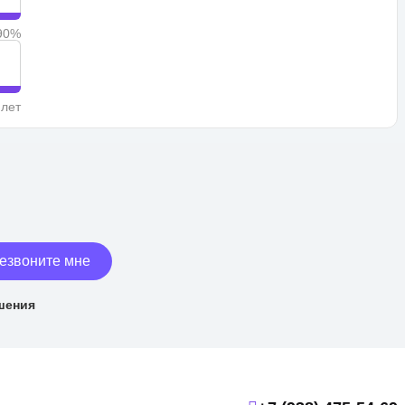
90%
 лет
езвоните мне
шения