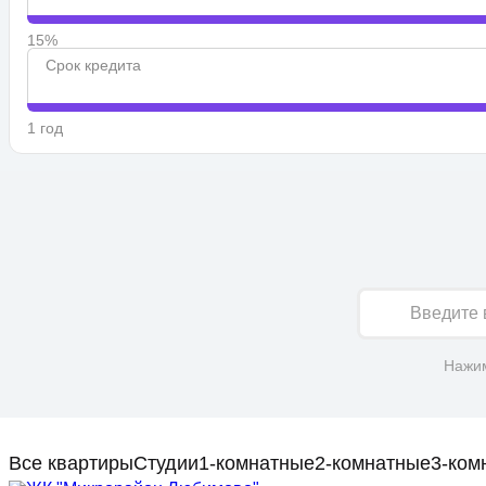
15%
Срок кредита
1 год
Имя
Нажим
Все квартиры
Студии
1-комнатные
2-комнатные
3-ком