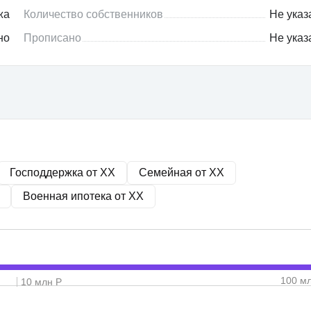
жа
Количество собственников
Не указ
но
Прописано
Не указ
Господдержка от
XX
Семейная от
XX
Военная ипотека от
XX
100 м
10 млн Р