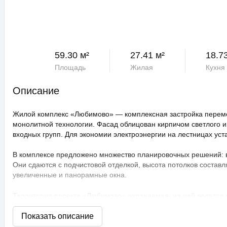
59.30 м²
27.41 м²
18.7
Площадь
Жилая
Кухня
Описание
Жилой комплекс «Любимово» — комплексная застройка переме
монолитной технологии. Фасад облицован кирпичом светлого и
входных групп. Для экономии электроэнергии на лестницах ус
В комплексе предложено множество планировочных решений: в н
Они сдаются с подчистовой отделкой, высота потолков составл
увеличенные и панорамные окна.
Территория проекта «Любимово» охраняемая, на ней ведется
распознаванием лиц и управлением через приложение. Придом
технологии сезонного цветения, выполнен многоуровневый ла
площадки, профессиональные площадки для групповых видов с