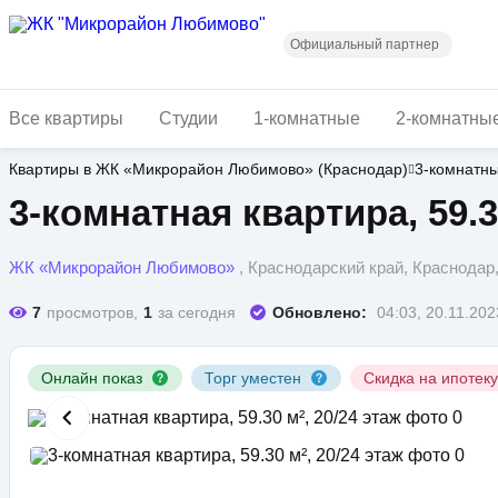
Перейти
к
основному
Официальный партнер
содержанию
Все квартиры
Студии
1-комнатные
2-комнатны
Квартиры в ЖК «Микрорайон Любимово» (Краснодар)
3-комнатн
3-комнатная квартира, 59.3
ЖК «Микрорайон Любимово»
, Краснодарский край, Краснода
7
просмотров,
1
за сегодня
Обновлено:
04:03, 20.11.202
Онлайн показ
Торг уместен
Скидка на ипотек