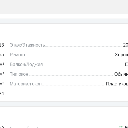
13
Этаж/Этажность
20
ка
Ремонт
Хоро
м²
Балкон/Лоджия
Е
м²
Тип окон
Обыч
м²
Материал окон
Пластико
24
ый
Е