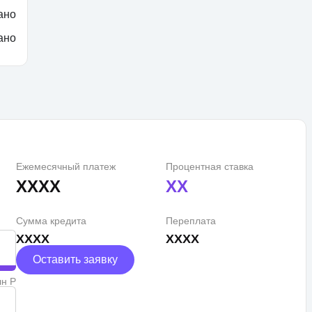
ано
ано
Ежемесячный платеж
Процентная ставка
XXXX
XX
Сумма кредита
Переплата
XXXX
XXXX
Оставить заявку
лн Р