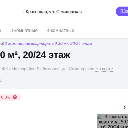
За
г. Краснодар, ул. Семигорская
е
3-комнатные
4-комнатные
ые
3-комнатная квартира, 59.30 м², 20/24 этаж
0 м², 20/24 этаж
р, ЖК «Микрорайон Любимово», ул. Семигорская
На карте
3
у 0,3%