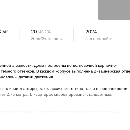
3 м²
20
из 24
2024
Этаж/Этажность
Год постройки
нной этажности. Дома построены по долговечной кирпично-
 темного оттенков. В каждом корпусе выполнена дизайнерская отд
тановлены датчики движения.
аличии квартиры, как классического типа, так и европланировки.
яет 2,75 метра. В квартирах спроектированы стандартные,
 видеонаблюдение, в квартирах установлены видеодомофоны с
овая территория благоустроена, на ней проведено озеленение по
ндшафтный дизайн. Во дворе расположены детские и спортивные
порта, зоны отдыха с беседками, спроектирован бульвар и