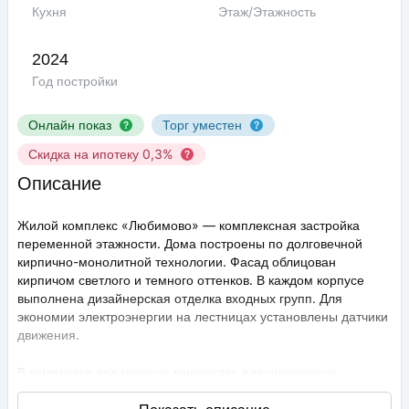
Кухня
Этаж/Этажность
2024
Год постройки
Онлайн показ
Торг уместен
Скидка на ипотеку 0,3%
Описание
Жилой комплекс «Любимово» — комплексная застройка
переменной этажности. Дома построены по долговечной
кирпично-монолитной технологии. Фасад облицован
кирпичом светлого и темного оттенков. В каждом корпусе
выполнена дизайнерская отделка входных групп. Для
экономии электроэнергии на лестницах установлены датчики
движения.
В комплексе предложено множество планировочных
решений: в наличии квартиры, как классического типа, так и
европланировки. Они сдаются с подчистовой отделкой,