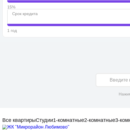
15%
Срок кредита
1 год
Имя
Нажим
Все квартиры
Студии
1-комнатные
2-комнатные
3-ком