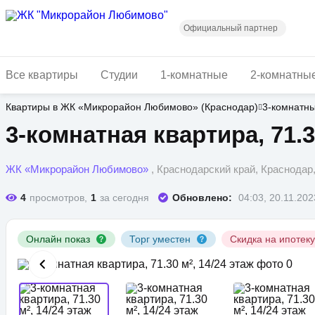
Перейти
к
основному
Официальный партнер
содержанию
Все квартиры
Студии
1-комнатные
2-комнатны
Квартиры в ЖК «Микрорайон Любимово» (Краснодар)
3-комнатн
3-комнатная квартира, 71.3
ЖК «Микрорайон Любимово»
, Краснодарский край, Краснода
4
просмотров,
1
за сегодня
Обновлено:
04:03, 20.11.202
Онлайн показ
Торг уместен
Скидка на ипотек