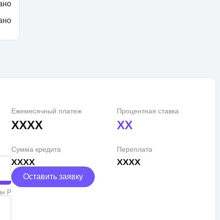
ано
ано
Ежемесячный платеж
Процентная ставка
XXXX
XX
Сумма кредита
Переплата
XXXX
XXXX
Оставить заявку
лн Р