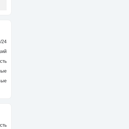
/24
ший
сть
ные
вые
сть