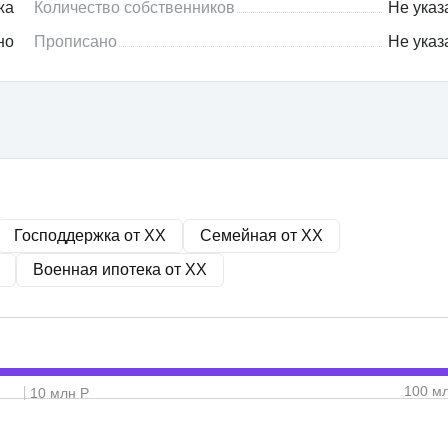
жа
Количество собственников
Не указ
но
Прописано
Не указ
Господдержка от
XX
Семейная от
XX
Военная ипотека от
XX
100 м
10 млн Р