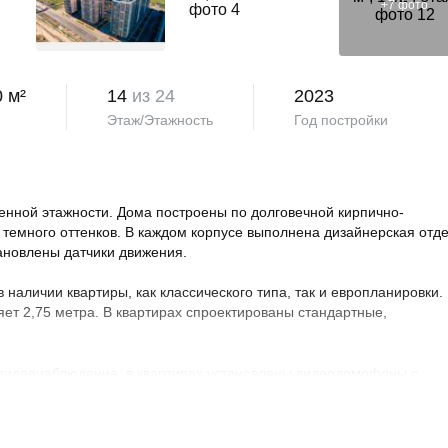
+
7
фото
0 м²
14
из 24
2023
Этаж/Этажность
Год постройки
нной этажности. Дома построены по долговечной кирпично-
 темного оттенков. В каждом корпусе выполнена дизайнерская отд
тановлены датчики движения.
аличии квартиры, как классического типа, так и европланировки.
яет 2,75 метра. В квартирах спроектированы стандартные,
 видеонаблюдение, в квартирах установлены видеодомофоны с
овая территория благоустроена, на ней проведено озеленение по
ндшафтный дизайн. Во дворе расположены детские и спортивные
порта, зоны отдыха с беседками, спроектирован бульвар и