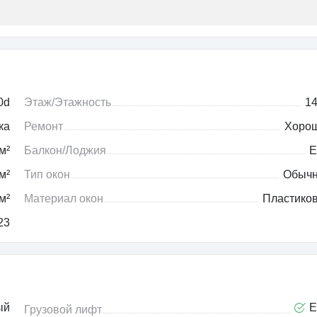
0d
Этаж/Этажность
14
ка
Ремонт
Хоро
м²
Балкон/Лоджия
Е
м²
Тип окон
Обыч
м²
Материал окон
Пластико
23
ый
Е
Грузовой лифт