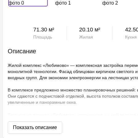
71.30 м²
20.10 м²
42.5
Площадь
Жилая
Кухня
Описание
Жилой комплекс «Любимово» — комплексная застройка переме
монолитной технологии. Фасад облицован кирпичом светлого и
входных групп. Для экономии электроэнергии на лестницах ус
В комплексе предложено множество планировочных решений: в н
Они сдаются с подчистовой отделкой, высота потолков составл
увеличенные и панорамные окна.
Территория проекта «Любимово» охраняемая, на ней ведется
распознаванием лиц и управлением через приложение. Придом
технологии сезонного цветения, выполнен многоуровневый ла
площадки, профессиональные площадки для групповых видов с