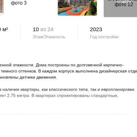
+
7
фото
0 м²
10
из 24
2023
Этаж/Этажность
Год постройки
нной этажности. Дома построены по долговечной кирпично-
 темного оттенков. В каждом корпусе выполнена дизайнерская отд
тановлены датчики движения.
аличии квартиры, как классического типа, так и европланировки.
яет 2,75 метра. В квартирах спроектированы стандартные,
 видеонаблюдение, в квартирах установлены видеодомофоны с
овая территория благоустроена, на ней проведено озеленение по
ндшафтный дизайн. Во дворе расположены детские и спортивные
порта, зоны отдыха с беседками, спроектирован бульвар и