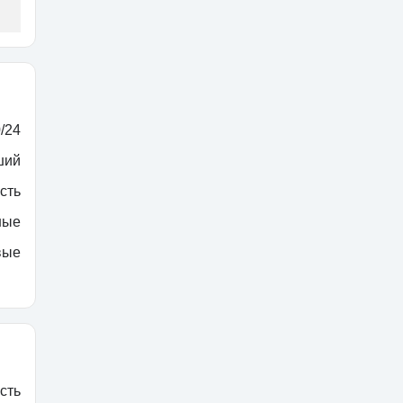
/24
ший
сть
ные
вые
сть