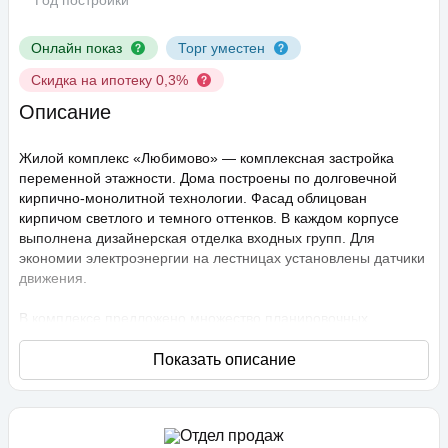
Год постройки
Онлайн показ
Торг уместен
Скидка на ипотеку 0,3%
Описание
Жилой комплекс «Любимово» — комплексная застройка
переменной этажности. Дома построены по долговечной
кирпично-монолитной технологии. Фасад облицован
кирпичом светлого и темного оттенков. В каждом корпусе
выполнена дизайнерская отделка входных групп. Для
экономии электроэнергии на лестницах установлены датчики
движения.
В комплексе предложено множество планировочных
решений: в наличии квартиры, как классического типа, так и
европланировки. Они сдаются с подчистовой отделкой,
высота потолков составляет 2,75 метра. В квартирах
спроектированы стандартные, увеличенные и панорамные
окна.