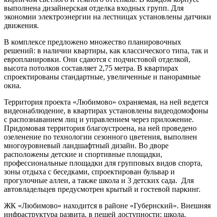
выполнена дизайнерская отделка входных групп. Для
экономии электроэнергии на лестницах установлены датчики
движения.
В комплексе предложено множество планировочных
решений: в наличии квартиры, как классического типа, так и
европланировки. Они сдаются с подчистовой отделкой,
высота потолков составляет 2,75 метра. В квартирах
спроектированы стандартные, увеличенные и панорамные
окна.
Территория проекта «Любимово» охраняемая, на ней ведется
видеонаблюдение, в квартирах установлены видеодомофоны
с распознаванием лиц и управлением через приложение.
Придомовая территория благоустроена, на ней проведено
озеленение по технологии сезонного цветения, выполнен
многоуровневый ландшафтный дизайн. Во дворе
расположены детские и спортивные площадки,
профессиональные площадки для групповых видов спорта,
зоны отдыха с беседками, спроектирован бульвар и
прогулочные аллеи, а также школа и 3 детских сада. Для
автовладельцев предусмотрен крытый и гостевой паркинг.
ЖК «Любимово» находится в районе «Губернский». Внешняя
инфраструктура развита, в пешей доступности: школа,