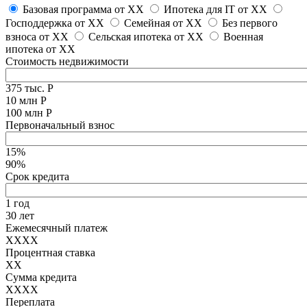
Базовая программа от
XX
Ипотека для IT от
XX
Господдержка от
XX
Семейная от
XX
Без первого
взноса от
XX
Сельская ипотека от
XX
Военная
ипотека от
XX
Стоимость недвижимости
375 тыс. Р
10 млн Р
100 млн Р
Первоначальный взнос
15%
90%
Срок кредита
1 год
30 лет
Ежемесячный платеж
XXXX
Процентная ставка
XX
Сумма кредита
XXXX
Переплата