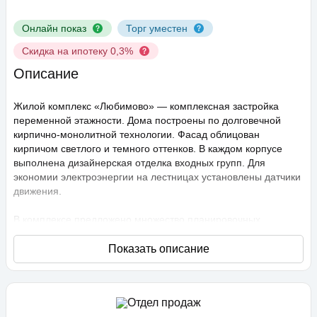
Онлайн показ
Торг уместен
Скидка на ипотеку 0,3%
Описание
Жилой комплекс «Любимово» — комплексная застройка
переменной этажности. Дома построены по долговечной
кирпично-монолитной технологии. Фасад облицован
кирпичом светлого и темного оттенков. В каждом корпусе
выполнена дизайнерская отделка входных групп. Для
экономии электроэнергии на лестницах установлены датчики
движения.
В комплексе предложено множество планировочных
решений: в наличии квартиры, как классического типа, так и
европланировки. Они сдаются с подчистовой отделкой,
высота потолков составляет 2,75 метра. В квартирах
спроектированы стандартные, увеличенные и панорамные
окна.