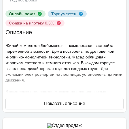
Год постройки
Онлайн показ
Торг уместен
Скидка на ипотеку 0,3%
Описание
Жилой комплекс «Любимово» — комплексная застройка
переменной этажности. Дома построены по долговечной
кирпично-монолитной технологии. Фасад облицован
кирпичом светлого и темного оттенков. В каждом корпусе
выполнена дизайнерская отделка входных групп. Для
экономии электроэнергии на лестницах установлены датчики
движения.
В комплексе предложено множество планировочных
решений: в наличии квартиры, как классического типа, так и
европланировки. Они сдаются с подчистовой отделкой,
высота потолков составляет 2,75 метра. В квартирах
спроектированы стандартные, увеличенные и панорамные
окна.