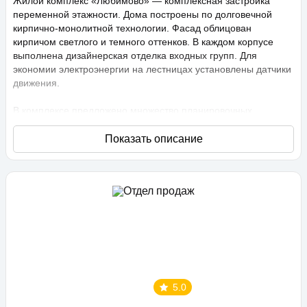
Жилой комплекс «Любимово» — комплексная застройка
переменной этажности. Дома построены по долговечной
кирпично-монолитной технологии. Фасад облицован
кирпичом светлого и темного оттенков. В каждом корпусе
выполнена дизайнерская отделка входных групп. Для
экономии электроэнергии на лестницах установлены датчики
движения.
В комплексе предложено множество планировочных
решений: в наличии квартиры, как классического типа, так и
европланировки. Они сдаются с подчистовой отделкой,
высота потолков составляет 2,75 метра. В квартирах
спроектированы стандартные, увеличенные и панорамные
окна.
Территория проекта «Любимово» охраняемая, на ней
ведется видеонаблюдение, в квартирах установлены
видеодомофоны с распознаванием лиц и управлением через
приложение. Придомовая территория благоустроена, на ней
проведено озеленение по технологии сезонного цветения,
выполнен многоуровневый ландшафтный дизайн. Во дворе
5.0
расположены детские и спортивные площадки,
профессиональные площадки для групповых видов спорта,