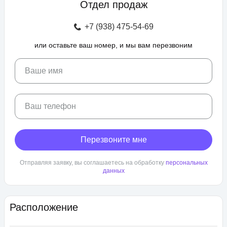
Отдел продаж
зоны отдыха с беседками, спроектирован бульвар и
прогулочные аллеи, а также школа и 3 детских сада. Для
+7 (938) 475-54-69
автовладельцев предусмотрен крытый и гостевой паркинг.
или оставьте ваш номер, и мы вам перезвоним
ЖК «Любимово» находится в районе «Губернский». Внешняя
инфраструктура развита, в пешей доступности: школа,
детский сад, магазины, поликлиника, салоны красоты. До
Ваше имя
центра Краснодара — 25 минут транспортом.
Ваш телефон
Перезвоните мне
Отправляя заявку, вы соглашаетесь на обработку
персональных
данных
Расположение