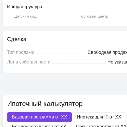
Инфраструктура:
Детский сад
Торговый центр
Сделка
Тип продажи
Свободная прода
Лет в собственности
Не указа
Ипотечный калькулятор
Базовая программа от
XX
Ипотека для IT от
XX
Без первого взноса от
XX
Сельская ипотека от
XX