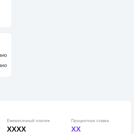
ано
ано
Ежемесячный платеж
Процентная ставка
XXXX
XX