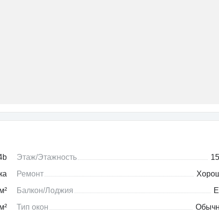
4b
Этаж/Этажность
15
ка
Ремонт
Хоро
м²
Балкон/Лоджия
Е
м²
Тип окон
Обыч