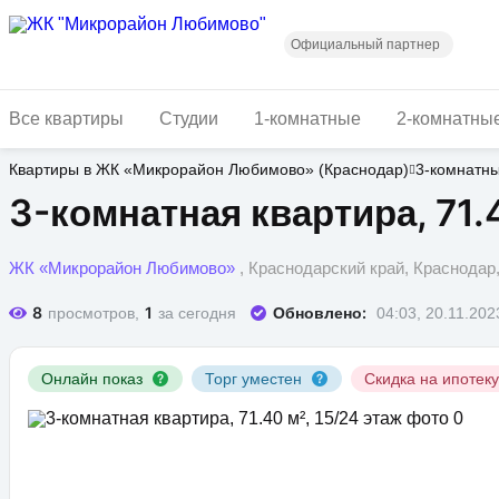
Перейти
к
основному
Официальный партнер
содержанию
Все квартиры
Студии
1-комнатные
2-комнатны
Квартиры в ЖК «Микрорайон Любимово» (Краснодар)
3-комнатн
3-комнатная квартира, 71.4
ЖК «Микрорайон Любимово»
, Краснодарский край, Краснода
8
1
Обновлено:
просмотров,
за сегодня
04:03, 20.11.202
Онлайн показ
Торг уместен
Скидка на ипотек