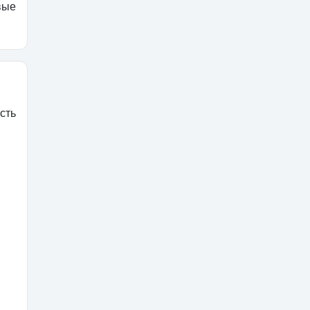
вые
сть