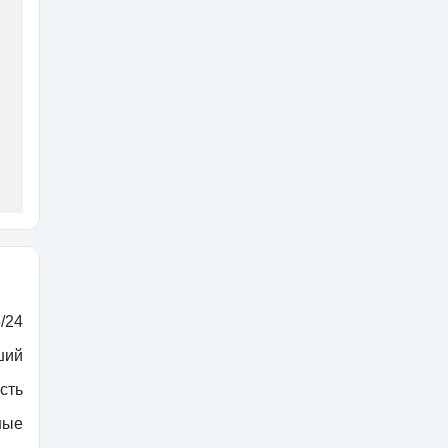
/24
ший
сть
ные