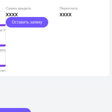
Сумма кредита
Переплата
XXXX
XXXX
Оставить заявку
лн Р
90%
 лет