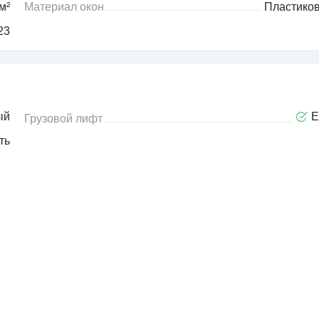
м²
Материал окон
Пластико
23
ый
Е
Грузовой лифт
ть