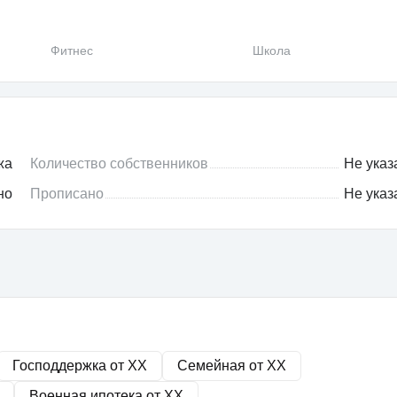
Фитнес
Школа
жа
Количество собственников
Не указ
но
Прописано
Не указ
Господдержка от
XX
Семейная от
XX
Военная ипотека от
XX