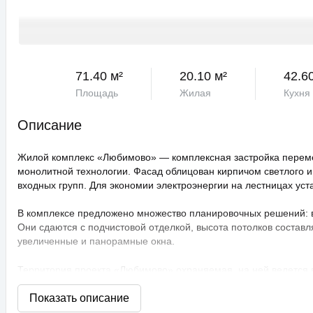
71.40 м²
20.10 м²
42.6
Площадь
Жилая
Кухня
Описание
Жилой комплекс «Любимово» — комплексная застройка переме
монолитной технологии. Фасад облицован кирпичом светлого и
входных групп. Для экономии электроэнергии на лестницах ус
В комплексе предложено множество планировочных решений: в н
Они сдаются с подчистовой отделкой, высота потолков составл
увеличенные и панорамные окна.
Территория проекта «Любимово» охраняемая, на ней ведется
распознаванием лиц и управлением через приложение. Придом
технологии сезонного цветения, выполнен многоуровневый ла
площадки, профессиональные площадки для групповых видов с