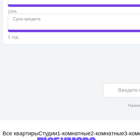
15%
Срок кредита
1 год
Имя
Нажим
Все квартиры
Студии
1-комнатные
2-комнатные
3-ком