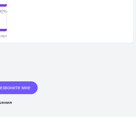
90%
 лет
езвоните мне
шения