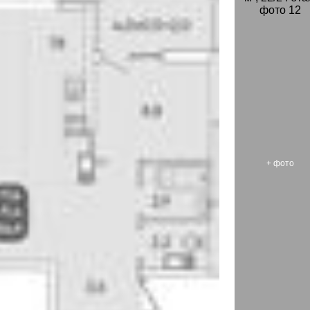
+
фото