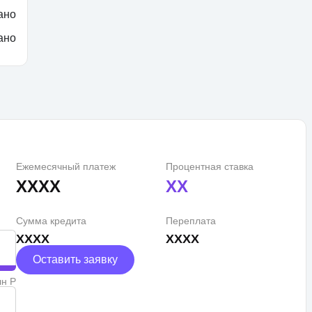
ано
ано
Ежемесячный платеж
Процентная ставка
XXXX
XX
Сумма кредита
Переплата
XXXX
XXXX
Оставить заявку
лн Р