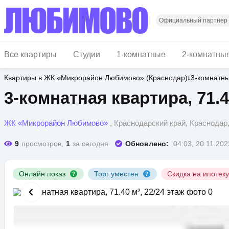
Перейти
к
основному
Официальный партнер
содержанию
Все квартиры
Студии
1-комнатные
2-комнатны
Квартиры в ЖК «Микрорайон Любимово» (Краснодар)
3-комнатн
3-комнатная квартира, 71.4
ЖК «Микрорайон Любимово»
, Краснодарский край, Краснода
9
просмотров,
1
за сегодня
Обновлено:
04:03, 20.11.202
Онлайн показ
Торг уместен
Скидка на ипотек