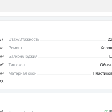
57
Этаж/Этажность
22
ка
Ремонт
Хоро
м²
Балкон/Лоджия
Е
м²
Тип окон
Обыч
м²
Материал окон
Пластико
23
ый
Е