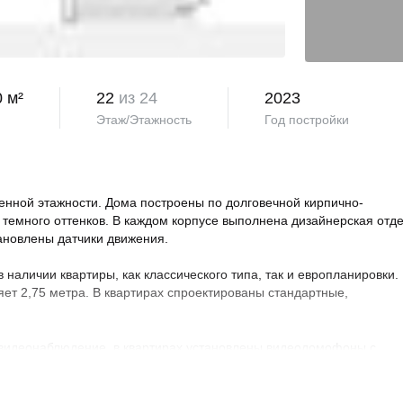
0 м²
22
из 24
2023
Этаж/Этажность
Год постройки
нной этажности. Дома построены по долговечной кирпично-
 темного оттенков. В каждом корпусе выполнена дизайнерская отд
тановлены датчики движения.
аличии квартиры, как классического типа, так и европланировки.
яет 2,75 метра. В квартирах спроектированы стандартные,
 видеонаблюдение, в квартирах установлены видеодомофоны с
овая территория благоустроена, на ней проведено озеленение по
ндшафтный дизайн. Во дворе расположены детские и спортивные
порта, зоны отдыха с беседками, спроектирован бульвар и