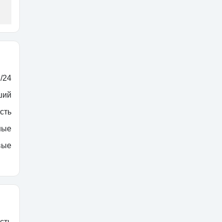
/24
ший
сть
ные
вые
сть