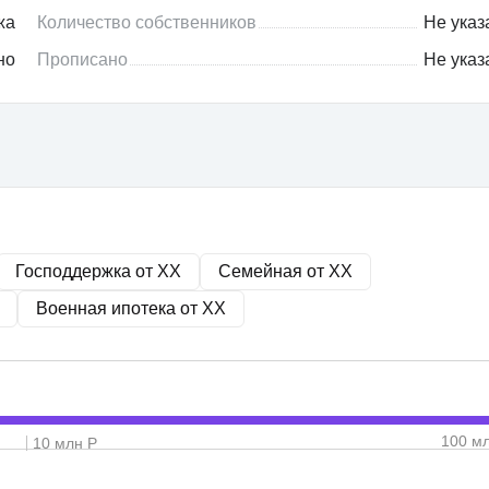
жа
Количество собственников
Не указ
но
Прописано
Не указ
Господдержка от
XX
Семейная от
XX
Военная ипотека от
XX
100 м
10 млн Р