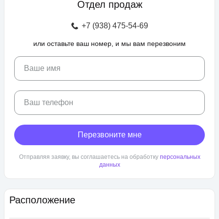
Отдел продаж
зоны отдыха с беседками, спроектирован бульвар и
прогулочные аллеи, а также школа и 3 детских сада. Для
+7 (938) 475-54-69
автовладельцев предусмотрен крытый и гостевой паркинг.
или оставьте ваш номер, и мы вам перезвоним
ЖК «Любимово» находится в районе «Губернский». Внешняя
инфраструктура развита, в пешей доступности: школа,
детский сад, магазины, поликлиника, салоны красоты. До
Ваше имя
центра Краснодара — 25 минут транспортом.
Ваш телефон
Перезвоните мне
Отправляя заявку, вы соглашаетесь на обработку
персональных
данных
Расположение