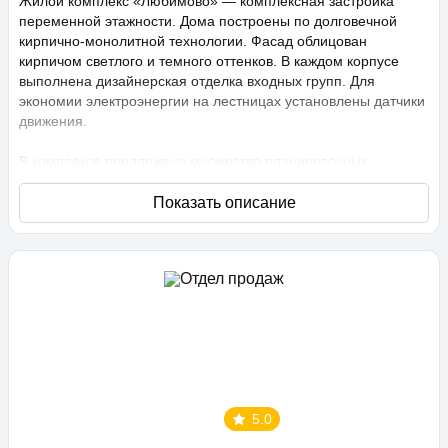
Жилой комплекс «Любимово» — комплексная застройка
переменной этажности. Дома построены по долговечной
кирпично-монолитной технологии. Фасад облицован
кирпичом светлого и темного оттенков. В каждом корпусе
выполнена дизайнерская отделка входных групп. Для
экономии электроэнергии на лестницах установлены датчики
движения.
В комплексе предложено множество планировочных
решений: в наличии квартиры, как классического типа, так и
европланировки. Они сдаются с подчистовой отделкой,
высота потолков составляет 2,75 метра. В квартирах
спроектированы стандартные, увеличенные и панорамные
окна.
Территория проекта «Любимово» охраняемая, на ней
ведется видеонаблюдение, в квартирах установлены
видеодомофоны с распознаванием лиц и управлением через
приложение. Придомовая территория благоустроена, на ней
проведено озеленение по технологии сезонного цветения,
выполнен многоуровневый ландшафтный дизайн. Во дворе
5.0
расположены детские и спортивные площадки,
профессиональные площадки для групповых видов спорта,