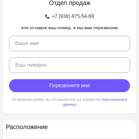
Отдел продаж
зоны отдыха с беседками, спроектирован бульвар и
прогулочные аллеи, а также школа и 3 детских сада. Для
+7 (938) 475-54-69
автовладельцев предусмотрен крытый и гостевой паркинг.
или оставьте ваш номер, и мы вам перезвоним
ЖК «Любимово» находится в районе «Губернский». Внешняя
инфраструктура развита, в пешей доступности: школа,
детский сад, магазины, поликлиника, салоны красоты. До
Ваше имя
центра Краснодара — 25 минут транспортом.
Ваш телефон
Перезвоните мне
Отправляя заявку, вы соглашаетесь на обработку
персональных
данных
Расположение