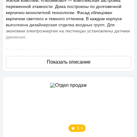
Жилой комплекс «Любимово» — комплексная застройка
переменной этажности. Дома построены по долговечной
кирпично-монолитной технологии. Фасад облицован
кирпичом светлого и темного оттенков. В каждом корпусе
выполнена дизайнерская отделка входных групп. Для
экономии электроэнергии на лестницах установлены датчики
движения.
В комплексе предложено множество планировочных
решений: в наличии квартиры, как классического типа, так и
европланировки. Они сдаются с подчистовой отделкой,
высота потолков составляет 2,75 метра. В квартирах
спроектированы стандартные, увеличенные и панорамные
окна.
Территория проекта «Любимово» охраняемая, на ней
ведется видеонаблюдение, в квартирах установлены
видеодомофоны с распознаванием лиц и управлением через
приложение. Придомовая территория благоустроена, на ней
проведено озеленение по технологии сезонного цветения,
выполнен многоуровневый ландшафтный дизайн. Во дворе
5.0
расположены детские и спортивные площадки,
профессиональные площадки для групповых видов спорта,