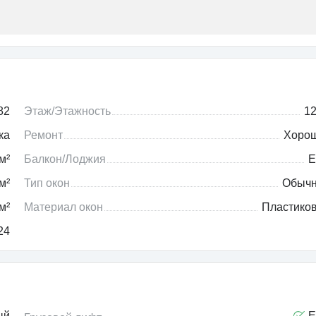
82
Этаж/Этажность
12
ка
Ремонт
Хоро
м²
Балкон/Лоджия
Е
м²
Тип окон
Обыч
м²
Материал окон
Пластико
24
ый
Е