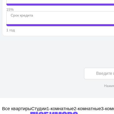
15%
Срок кредита
1 год
Имя
Нажим
Все квартиры
Студии
1-комнатные
2-комнатные
3-ком