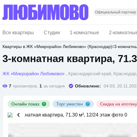
Перейти
к
основному
Официальный партнер
содержанию
Все квартиры
Студии
1-комнатные
2-комнатны
Квартиры в ЖК «Микрорайон Любимово» (Краснодар)
3-комнатн
3-комнатная квартира, 71.3
ЖК «Микрорайон Любимово»
, Краснодарский край, Краснода
7
просмотров,
1
за сегодня
Обновлено:
04:03, 20.11.202
Онлайн показ
Торг уместен
Скидка на ипотек