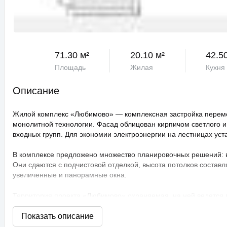
71.30 м²
20.10 м²
42.5
Площадь
Жилая
Кухня
Описание
Жилой комплекс «Любимово» — комплексная застройка переме
монолитной технологии. Фасад облицован кирпичом светлого и
входных групп. Для экономии электроэнергии на лестницах ус
В комплексе предложено множество планировочных решений: в н
Они сдаются с подчистовой отделкой, высота потолков составл
увеличенные и панорамные окна.
Территория проекта «Любимово» охраняемая, на ней ведется
распознаванием лиц и управлением через приложение. Придом
технологии сезонного цветения, выполнен многоуровневый ла
площадки, профессиональные площадки для групповых видов с