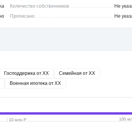
жа
Количество собственников
Не указ
но
Прописано
Не указ
Господдержка от
XX
Семейная от
XX
Военная ипотека от
XX
100 м
10 млн Р