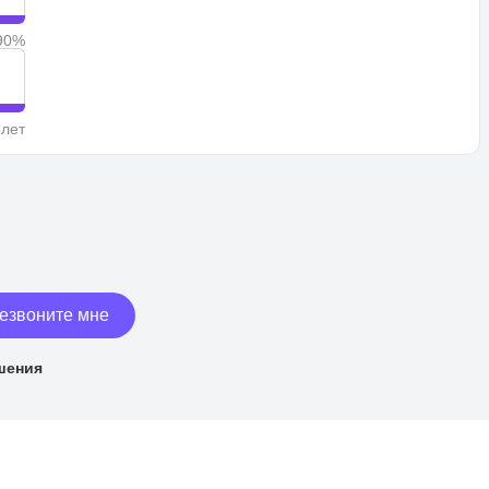
90%
 лет
езвоните мне
шения