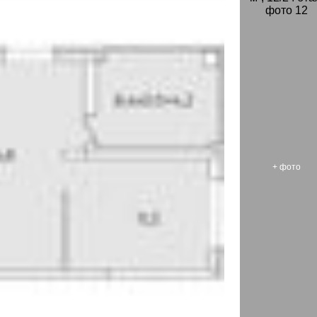
+
фото