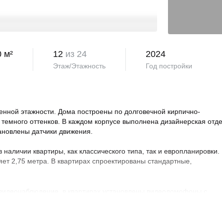
0 м²
12
из 24
2024
Этаж/Этажность
Год постройки
нной этажности. Дома построены по долговечной кирпично-
 темного оттенков. В каждом корпусе выполнена дизайнерская отд
тановлены датчики движения.
аличии квартиры, как классического типа, так и европланировки.
яет 2,75 метра. В квартирах спроектированы стандартные,
 видеонаблюдение, в квартирах установлены видеодомофоны с
овая территория благоустроена, на ней проведено озеленение по
ндшафтный дизайн. Во дворе расположены детские и спортивные
порта, зоны отдыха с беседками, спроектирован бульвар и