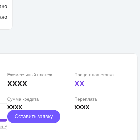
ано
ано
Ежемесячный платеж
Процентная ставка
XXXX
XX
Сумма кредита
Переплата
XXXX
XXXX
Оставить заявку
лн Р