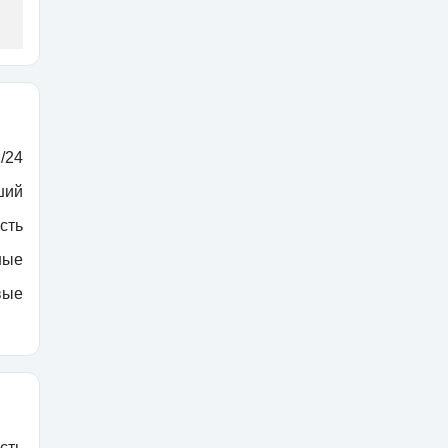
/24
ший
сть
ные
вые
сть