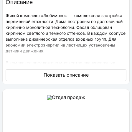
Описание
Жилой комплекс «Любимово» — комплексная застройка
переменной этажности. Дома построены по долговечной
кирпично-монолитной технологии. Фасад облицован
кирпичом светлого и темного оттенков. В каждом корпусе
выполнена дизайнерская отделка входных групп. Для
экономии электроэнергии на лестницах установлены
датчики движения.
В комплексе предложено множество планировочных
решений: в наличии квартиры, как классического типа,
так и европланировки. Они сдаются с подчистовой
отделкой, высота потолков составляет 2,75 метра. В
квартирах спроектированы стандартные, увеличенные и
панорамные окна.
Территория проекта «Любимово» охраняемая, на ней
ведется видеонаблюдение, в квартирах установлены
видеодомофоны с распознаванием лиц и управлением
через приложение. Придомовая территория
благоустроена, на ней проведено озеленение по