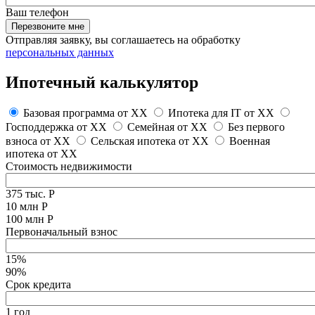
Ваш телефон
Перезвоните мне
Отправляя заявку, вы соглашаетесь на обработку
персональных данных
Ипотечный калькулятор
Базовая программа от
XX
Ипотека для IT от
XX
Господдержка от
XX
Семейная от
XX
Без первого
взноса от
XX
Сельская ипотека от
XX
Военная
ипотека от
XX
Стоимость недвижимости
375 тыс. Р
10 млн Р
100 млн Р
Первоначальный взнос
15%
90%
Срок кредита
1 год