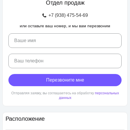
Отдел продаж
зоны отдыха с беседками, спроектирован бульвар и
прогулочные аллеи, а также школа и 3 детских сада. Для
+7 (938) 475-54-69
автовладельцев предусмотрен крытый и гостевой паркинг.
или оставьте ваш номер, и мы вам перезвоним
ЖК «Любимово» находится в районе «Губернский». Внешняя
инфраструктура развита, в пешей доступности: школа,
детский сад, магазины, поликлиника, салоны красоты. До
Ваше имя
центра Краснодара — 25 минут транспортом.
Ваш телефон
Перезвоните мне
Отправляя заявку, вы соглашаетесь на обработку
персональных
данных
Расположение