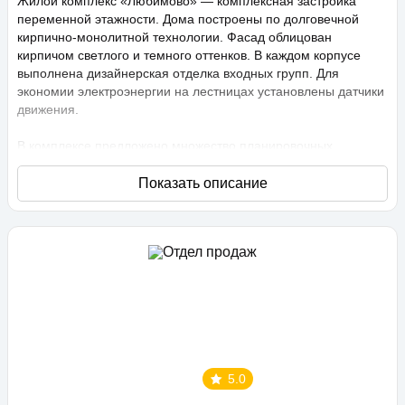
Жилой комплекс «Любимово» — комплексная застройка
переменной этажности. Дома построены по долговечной
кирпично-монолитной технологии. Фасад облицован
кирпичом светлого и темного оттенков. В каждом корпусе
выполнена дизайнерская отделка входных групп. Для
экономии электроэнергии на лестницах установлены датчики
движения.
В комплексе предложено множество планировочных
решений: в наличии квартиры, как классического типа, так и
европланировки. Они сдаются с подчистовой отделкой,
высота потолков составляет 2,75 метра. В квартирах
спроектированы стандартные, увеличенные и панорамные
окна.
Территория проекта «Любимово» охраняемая, на ней
ведется видеонаблюдение, в квартирах установлены
видеодомофоны с распознаванием лиц и управлением через
приложение. Придомовая территория благоустроена, на ней
проведено озеленение по технологии сезонного цветения,
выполнен многоуровневый ландшафтный дизайн. Во дворе
5.0
расположены детские и спортивные площадки,
профессиональные площадки для групповых видов спорта,