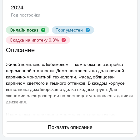
2024
Год постройки
Онлайн показ
Торг уместен
Скидка на ипотеку 0,3%
Описание
Жилой комплекс «Любимово» — комплексная застройка
переменной этажности. Дома построены по долговечной
кирпично-монолитной технологии. Фасад облицован
кирпичом светлого и темного оттенков. В каждом корпусе
выполнена дизайнерская отделка входных групп. Для
экономии электроэнергии на лестницах установлены датчики
движения.
В комплексе предложено множество планировочных
решений: в наличии квартиры, как классического типа, так и
европланировки. Они сдаются с подчистовой отделкой,
высота потолков составляет 2,75 метра. В квартирах
спроектированы стандартные, увеличенные и панорамные