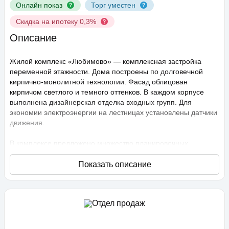
Онлайн показ
Торг уместен
Скидка на ипотеку 0,3%
Описание
Жилой комплекс «Любимово» — комплексная застройка
переменной этажности. Дома построены по долговечной
кирпично-монолитной технологии. Фасад облицован
кирпичом светлого и темного оттенков. В каждом корпусе
выполнена дизайнерская отделка входных групп. Для
экономии электроэнергии на лестницах установлены датчики
движения.
В комплексе предложено множество планировочных
решений: в наличии квартиры, как классического типа, так и
европланировки. Они сдаются с подчистовой отделкой,
высота потолков составляет 2,75 метра. В квартирах
спроектированы стандартные, увеличенные и панорамные
окна.
Территория проекта «Любимово» охраняемая, на ней
ведется видеонаблюдение, в квартирах установлены