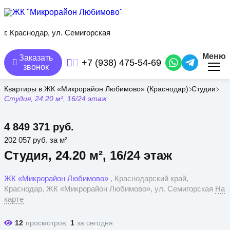
Перейти
к
основному
содержанию
г. Краснодар, ул. Семигорская
Меню
Заказать
+7 (938) 475-54-69
звонок
Квартиры в ЖК «Микрорайон Любимово» (Краснодар)
Студии
Студия, 24.20 м², 16/24 этаж
4 849 371 руб.
202 057 руб. за м²
Студия, 24.20 м², 16/24 этаж
ЖК «Микрорайон Любимово»
, Краснодарский край,
Краснодар, ЖК «Микрорайон Любимово», ул. Семигорская
На
карте
12
просмотров,
1
за сегодня