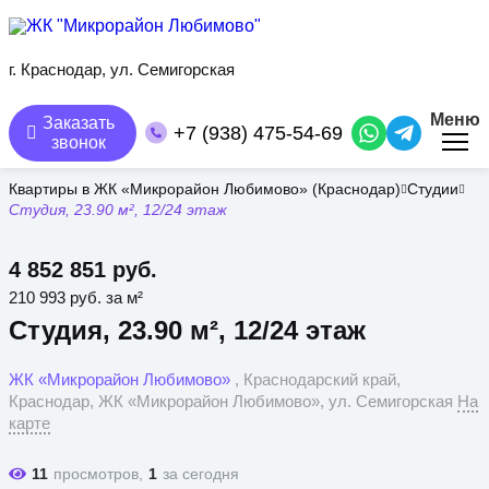
Перейти
к
основному
содержанию
г. Краснодар, ул. Семигорская
Меню
Заказать
+7 (938) 475-54-69
звонок
Квартиры в ЖК «Микрорайон Любимово» (Краснодар)
Студии
Студия, 23.90 м², 12/24 этаж
4 852 851 руб.
210 993 руб. за м²
Студия, 23.90 м², 12/24 этаж
ЖК «Микрорайон Любимово»
, Краснодарский край,
Краснодар, ЖК «Микрорайон Любимово», ул. Семигорская
На
карте
11
просмотров,
1
за сегодня