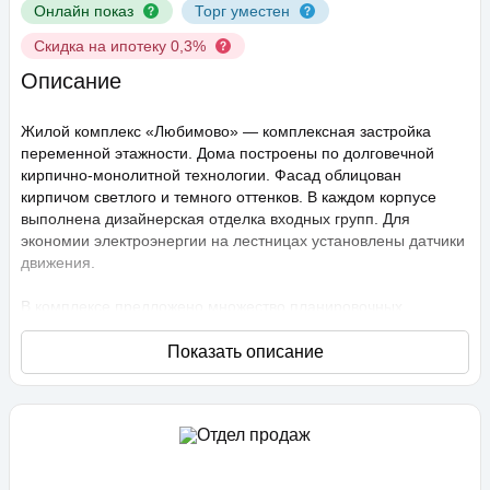
Онлайн показ
Торг уместен
Скидка на ипотеку 0,3%
Описание
Жилой комплекс «Любимово» — комплексная застройка
переменной этажности. Дома построены по долговечной
кирпично-монолитной технологии. Фасад облицован
кирпичом светлого и темного оттенков. В каждом корпусе
выполнена дизайнерская отделка входных групп. Для
экономии электроэнергии на лестницах установлены датчики
движения.
В комплексе предложено множество планировочных
решений: в наличии квартиры, как классического типа, так и
европланировки. Они сдаются с подчистовой отделкой,
высота потолков составляет 2,75 метра. В квартирах
спроектированы стандартные, увеличенные и панорамные
окна.
Территория проекта «Любимово» охраняемая, на ней
ведется видеонаблюдение, в квартирах установлены