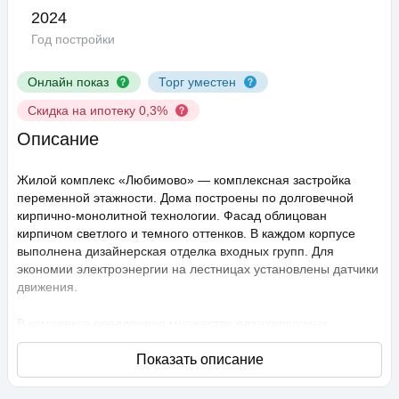
2024
Год постройки
Онлайн показ
Торг уместен
Скидка на ипотеку 0,3%
Описание
Жилой комплекс «Любимово» — комплексная застройка
переменной этажности. Дома построены по долговечной
кирпично-монолитной технологии. Фасад облицован
кирпичом светлого и темного оттенков. В каждом корпусе
выполнена дизайнерская отделка входных групп. Для
экономии электроэнергии на лестницах установлены датчики
движения.
В комплексе предложено множество планировочных
решений: в наличии квартиры, как классического типа, так и
европланировки. Они сдаются с подчистовой отделкой,
высота потолков составляет 2,75 метра. В квартирах
спроектированы стандартные, увеличенные и панорамные