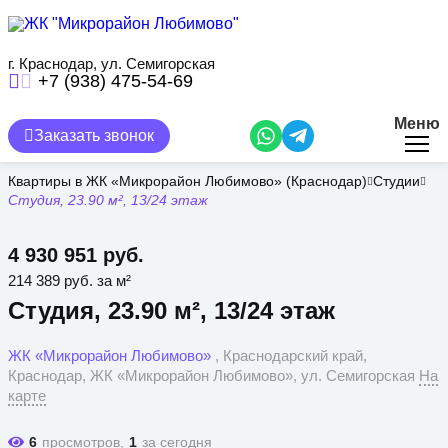
Перейти
к
основному
содержанию
г. Краснодар, ул. Семигорская
+7 (938) 475-54-69
Меню
Заказать звонок
Квартиры в ЖК «Микрорайон Любимово» (Краснодар)
Студии
Студия, 23.90 м², 13/24 этаж
4 930 951 руб.
214 389 руб. за м²
Студия, 23.90 м², 13/24 этаж
ЖК «Микрорайон Любимово»
, Краснодарский край,
Краснодар, ЖК «Микрорайон Любимово», ул. Семигорская
На
карте
6
просмотров,
1
за сегодня